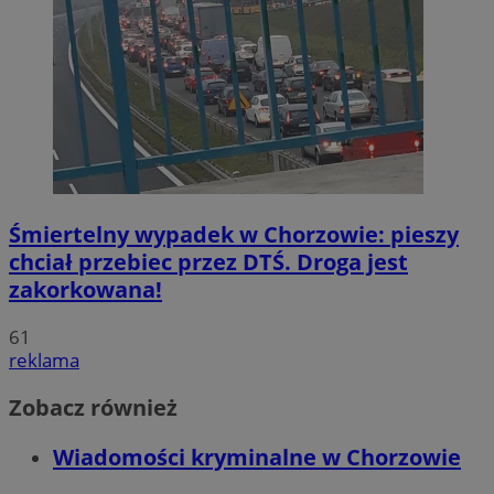
Śmiertelny wypadek w Chorzowie: pieszy
chciał przebiec przez DTŚ. Droga jest
zakorkowana!
61
reklama
Zobacz również
Wiadomości kryminalne w Chorzowie