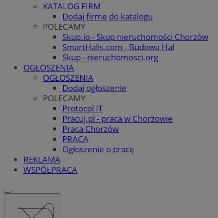
KATALOG FIRM
Dodaj firmę do katalogu
POLECAMY
Skup.io - Skup nieruchomości Chorzów
SmartHalls.com - Budowa Hal
Skup - nieruchomosci.org
OGŁOSZENIA
OGŁOSZENIA
Dodaj ogłoszenie
POLECAMY
Protocol IT
Pracuj.pl - praca w Chorzowie
Praca Chorzów
PRACA
Ogłoszenie o pracę
REKLAMA
WSPÓŁPRACA