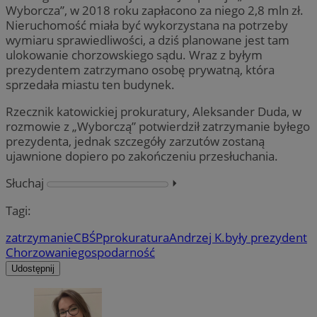
Wyborcza”, w 2018 roku zapłacono za niego 2,8 mln zł.
Nieruchomość miała być wykorzystana na potrzeby
wymiaru sprawiedliwości, a dziś planowane jest tam
ulokowanie chorzowskiego sądu. Wraz z byłym
prezydentem zatrzymano osobę prywatną, która
sprzedała miastu ten budynek.
Rzecznik katowickiej prokuratury, Aleksander Duda, w
rozmowie z „Wyborczą” potwierdził zatrzymanie byłego
prezydenta, jednak szczegóły zarzutów zostaną
ujawnione dopiero po zakończeniu przesłuchania.
Słuchaj
⏵︎
Tagi:
zatrzymanie
CBŚP
prokuratura
Andrzej K.
były prezydent
Chorzowa
niegospodarność
Udostępnij