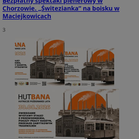
Bezpłatny spektakl plenerowy w
Chorzowie. „Świtezianka” na boisku w
Maciejkowicach
3