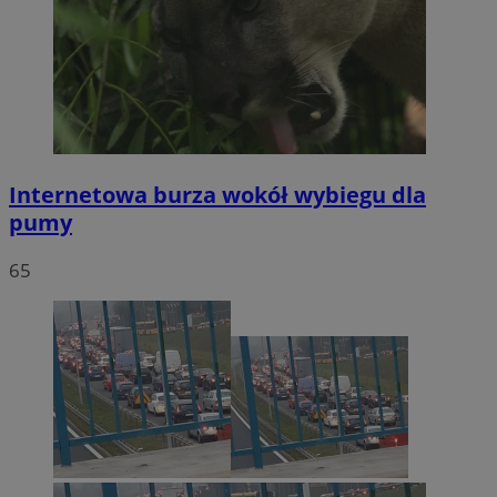
Internetowa burza wokół wybiegu dla
pumy
65