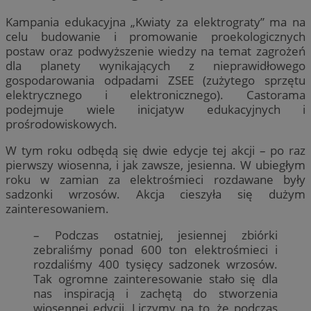
Kampania edukacyjna „Kwiaty za elektrograty” ma na
celu budowanie i promowanie proekologicznych
postaw oraz podwyższenie wiedzy na temat zagrożeń
dla planety wynikających z nieprawidłowego
gospodarowania odpadami ZSEE (zużytego sprzętu
elektrycznego i elektronicznego). Castorama
podejmuje wiele inicjatyw edukacyjnych i
prośrodowiskowych.
W tym roku odbędą się dwie edycje tej akcji – po raz
pierwszy wiosenna, i jak zawsze, jesienna. W ubiegłym
roku w zamian za elektrośmieci rozdawane były
sadzonki wrzosów. Akcja cieszyła się dużym
zainteresowaniem.
– Podczas ostatniej, jesiennej zbiórki
zebraliśmy ponad 600 ton elektrośmieci i
rozdaliśmy 400 tysięcy sadzonek wrzosów.
Tak ogromne zainteresowanie stało się dla
nas inspiracją i zachętą do stworzenia
wiosennej edycji. Liczymy na to, że podczas