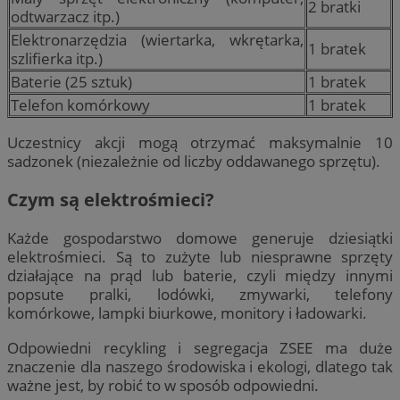
2 bratki
odtwarzacz itp.)
Elektronarzędzia (wiertarka, wkrętarka,
1 bratek
szlifierka itp.)
Baterie (25 sztuk)
1 bratek
Telefon komórkowy
1 bratek
Uczestnicy akcji mogą otrzymać maksymalnie 10
sadzonek (niezależnie od liczby oddawanego sprzętu).
Czym są elektrośmieci?
Każde gospodarstwo domowe generuje dziesiątki
elektrośmieci. Są to zużyte lub niesprawne sprzęty
działające na prąd lub baterie, czyli między innymi
popsute pralki, lodówki, zmywarki, telefony
komórkowe, lampki biurkowe, monitory i ładowarki.
Odpowiedni recykling i segregacja ZSEE ma duże
znaczenie dla naszego środowiska i ekologi, dlatego tak
ważne jest, by robić to w sposób odpowiedni.