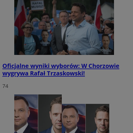
Oficjalne wyniki wyborów: W Chorzowie
wygrywa Rafał Trzaskowski!
74