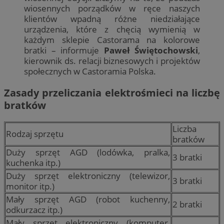
wiosennych porządków w ręce naszych
klientów wpadną różne niedziałające
urządzenia, które z chęcią wymienią w
każdym sklepie Castorama na kolorowe
bratki – informuje
Paweł Świętochowski
,
kierownik ds. relacji biznesowych i projektów
społecznych w Castoramia Polska.
Zasady przeliczania elektrośmieci na liczbę
bratków
Liczba
Rodzaj sprzętu
bratków
Duży sprzęt AGD (lodówka, pralka,
3 bratki
kuchenka itp.)
Duży sprzęt elektroniczny (telewizor,
3 bratki
monitor itp.)
Mały sprzęt AGD (robot kuchenny,
2 bratki
odkurzacz itp.)
Mały sprzęt elektroniczny (komputer,