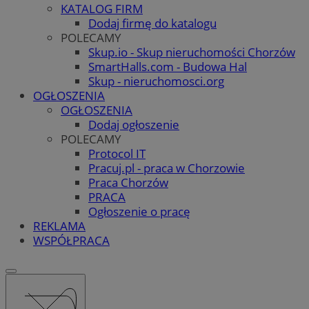
KATALOG FIRM
Dodaj firmę do katalogu
POLECAMY
Skup.io - Skup nieruchomości Chorzów
SmartHalls.com - Budowa Hal
Skup - nieruchomosci.org
OGŁOSZENIA
OGŁOSZENIA
Dodaj ogłoszenie
POLECAMY
Protocol IT
Pracuj.pl - praca w Chorzowie
Praca Chorzów
PRACA
Ogłoszenie o pracę
REKLAMA
WSPÓŁPRACA