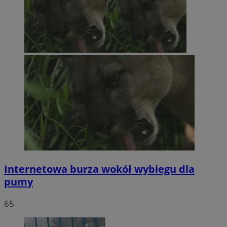
Internetowa burza wokół wybiegu dla
pumy
65