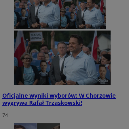
Oficjalne wyniki wyborów: W Chorzowie
wygrywa Rafał Trzaskowski!
74