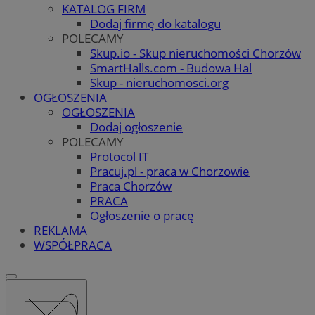
KATALOG FIRM
Dodaj firmę do katalogu
POLECAMY
Skup.io - Skup nieruchomości Chorzów
SmartHalls.com - Budowa Hal
Skup - nieruchomosci.org
OGŁOSZENIA
OGŁOSZENIA
Dodaj ogłoszenie
POLECAMY
Protocol IT
Pracuj.pl - praca w Chorzowie
Praca Chorzów
PRACA
Ogłoszenie o pracę
REKLAMA
WSPÓŁPRACA