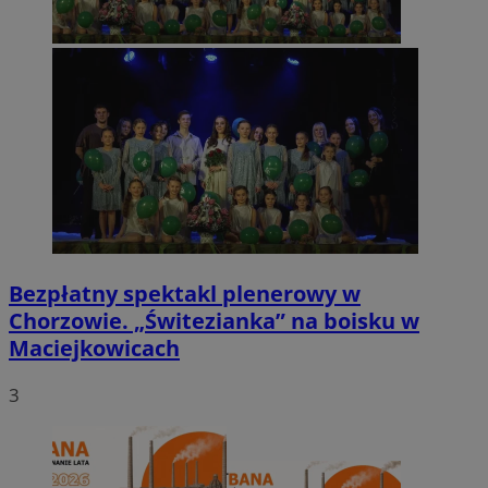
Bezpłatny spektakl plenerowy w
Chorzowie. „Świtezianka” na boisku w
Maciejkowicach
3