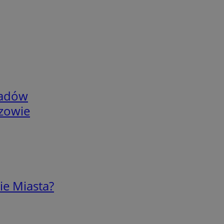
adów
rzowie
ie Miasta?