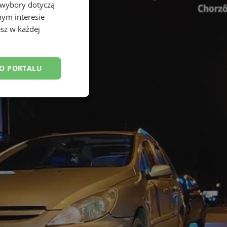
 wybory dotyczą
nym interesie
sz w każdej
DO PORTALU
esklasyfikowane
ane
owanie użytkownika i
j.