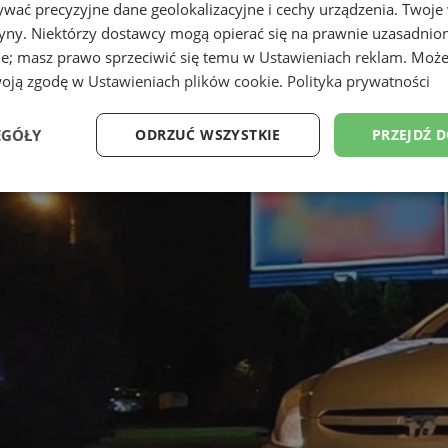
wać precyzyjne dane geolokalizacyjne i cechy urządzenia. Twoje
tryny. Niektórzy dostawcy mogą opierać się na prawnie uzasadnio
ie; masz prawo sprzeciwić się temu w
Ustawieniach reklam
. Może
woją zgodę w
Ustawieniach plików cookie
.
Polityka prywatności
EGÓŁY
ODRZUĆ WSZYSTKIE
PRZEJDŹ 
Wydajność
Targetowanie
Funkcjonalność
Ni
ezbędne
Wydajność
Targetowanie
Funkcjonalność
Niesklasyfikow
ie umożliwiają korzystanie z podstawowych funkcji strony internetowej, takich jak log
Bez niezbędnych plików cookie nie można prawidłowo korzystać ze strony internetowe
Okres
Provider
/
Domena
Opis
przechowywania