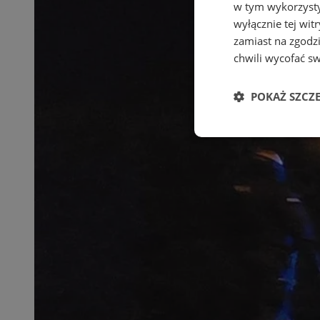
w tym wykorzysty
wyłącznie tej wi
zamiast na zgodz
chwili wycofać s
POKAŻ SZCZ
Niezbędne
Ni
Niezbędne pliki cook
zarządzanie kontem. 
Nazwa