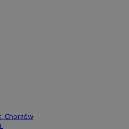
ci Chorzów
l