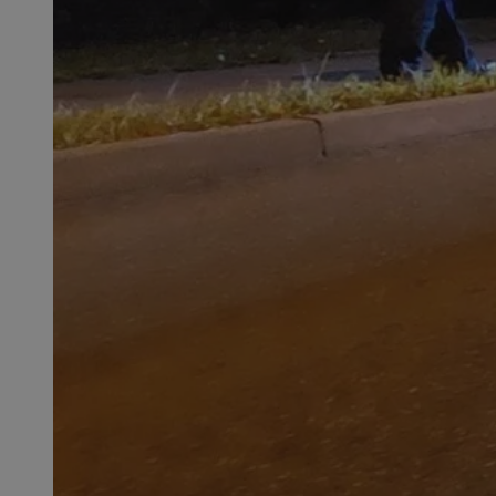
QeSessID
MvSessID
SessID
CookieScriptConse
__cf_bm
VISITOR_PRIVACY_
INGRESSCOOKIE