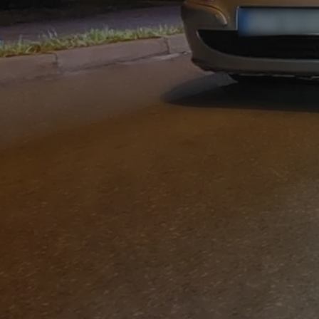
mojchorzow.pl
1 rok
Ten plik cookie przechowuje id
mojchorzow.pl
1 rok
Ten plik cookie przechowuje id
mojchorzow.pl
1 rok
Ten plik cookie przechowuje id
nt
4 tygodnie 2 dni
Ten plik cookie jest używany p
CookieScript
Script.com do zapamiętywania 
mojchorzow.pl
dotyczących zgody użytkownika
Jest to konieczne, aby baner c
Script.com działał poprawnie.
29 minut 53
Ten plik cookie służy do rozróż
Cloudflare Inc.
sekundy
botów. Jest to korzystne dla s
.temu.com
ponieważ umożliwia tworzeni
na temat korzystania z jej wit
METADATA
5 miesięcy 4
Ten plik cookie przechowuje i
YouTube
tygodnie
użytkownika oraz jego prefere
.youtube.com
prywatności podczas korzystan
Rejestruje wybory dotyczące p
Google Privacy Policy
i ustawień zgody, zapewniając 
w kolejnych wizytach. Dzięki 
musi ponownie konfigurować s
co zwiększa wygodę i zgodność
ochrony danych.
Sesja
Rejestruje, który klaster serw
NGINX Inc.
gościa. Jest to używane w kont
bh.contextweb.com
równoważenia obciążenia w ce
doświadczenia użytkownika.