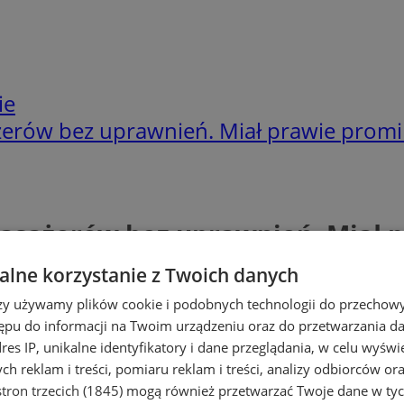
ie
żerów bez uprawnień. Miał prawie promil
pasażerów bez uprawnień. Miał p
lne korzystanie z Twoich danych
rzy używamy plików cookie i podobnych technologii do przechow
ępu do informacji na Twoim urządzeniu oraz do przetwarzania 
dres IP, unikalne identyfikatory i dane przeglądania, w celu wyświ
h reklam i treści, pomiaru reklam i treści, analizy odbiorców or
tron trzecich (1845)
mogą również przetwarzać Twoje dane w tych