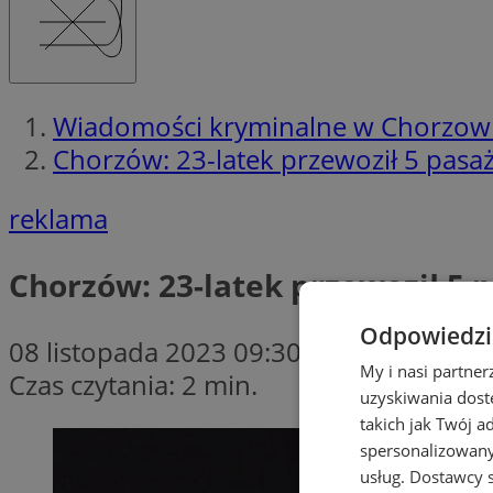
Wiadomości kryminalne w Chorzow
Chorzów: 23-latek przewoził 5 pasa
reklama
Chorzów: 23-latek przewoził 5 
Odpowiedzia
08 listopada 2023 09:30
My i nasi partne
Czas czytania: 2 min.
uzyskiwania dost
takich jak Twój a
spersonalizowanyc
usług.
Dostawcy s