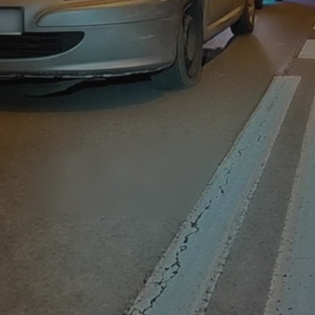
entyfikator sesji.
entyfikator sesji.
entyfikator sesji.
rzez usługę Cookie-
preferencji
 na pliki cookie.
ookie Cookie-
niania ludzi i
trony internetowej,
e ważnych raportów
ryny internetowej.
nformacje o zgodzie
ncjach dotyczących
ia z witryny.
olityki prywatności
ich przestrzeganie
temu użytkownik nie
woich preferencji,
 z regulacjami
erów obsługuje
ekście
lu optymalizacji