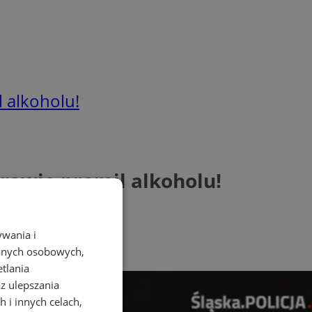
 alkoholu!
rawie promil alkoholu!
ywania i
danych osobowych,
etlania
az ulepszania
 i innych celach,