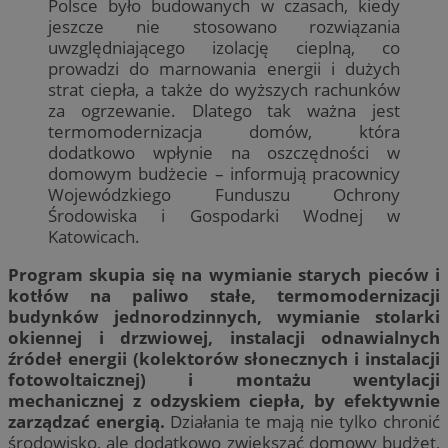
Polsce było budowanych w czasach, kiedy
jeszcze nie stosowano rozwiązania
uwzględniającego izolację cieplną, co
prowadzi do marnowania energii i dużych
strat ciepła, a także do wyższych rachunków
za ogrzewanie. Dlatego tak ważna jest
termomodernizacja domów, która
dodatkowo wpłynie na oszczędności w
domowym budżecie – informują pracownicy
Wojewódzkiego Funduszu Ochrony
Środowiska i Gospodarki Wodnej w
Katowicach.
Program skupia się na wymianie starych pieców i
kotłów na paliwo stałe, termomodernizacji
budynków jednorodzinnych, wymianie stolarki
okiennej i drzwiowej, instalacji odnawialnych
źródeł energii (kolektorów słonecznych i instalacji
fotowoltaicznej) i montażu wentylacji
mechanicznej z odzyskiem ciepła, by efektywnie
zarządzać energią.
Działania te mają nie tylko chronić
środowisko, ale dodatkowo zwiększać domowy budżet,