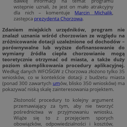
dawkę informacji na temat programu
wstępnie uznali, że jest on mało atrakcyjny
dla nich – komentuje
Marcin Michalik
,
zastępca
prezydenta Chorzowa
.
Zdaniem miejskich urzędników, program nie
znalazł uznania wśród chorzowian ze względu na
zróżnicowanie dotacji uzależnione od dochodów –
porównywalne lub wyższe dofinansowanie do
wymiany źródła ciepła chorzowianie mogą
teoretycznie otrzymać od miasta, a także duży
poziom skomplikowania procedury aplikacyjnej.
Według danych WFOŚiGW z Chorzowa złożono tylko 35
wniosków, co w kontekście dotacji z budżetu miasta
(ponad 300 zawartych
um
ów, blisko 350 wniosków) ma
pokazywać niską skalę zainteresowania projektem.
Złożoność procedury to kolejny argument
przemawiający za tym, aby nie tworzyć
pośrednictwa w przyjmowaniu wniosku.
Wiąże się to z przejęciem sporych
obowiązków, odpowiedzialności i kosztów,