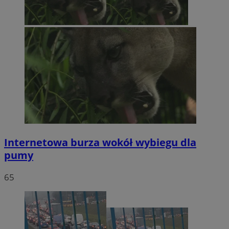
Internetowa burza wokół wybiegu dla
pumy
65