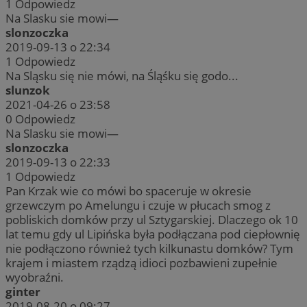
1
Odpowiedz
Na Slasku sie mowi—
slonzoczka
2019-09-13 o 22:34
1
Odpowiedz
Na Sląsku się nie mówi, na Śląśku się godo...
slunzok
2021-04-26 o 23:58
0
Odpowiedz
Na Slasku sie mowi—
slonzoczka
2019-09-13 o 22:33
1
Odpowiedz
Pan Krzak wie co mówi bo spaceruje w okresie
grzewczym po Amelungu i czuje w płucach smog z
pobliskich domków przy ul Sztygarskiej. Dlaczego ok 10
lat temu gdy ul Lipińska była podłączana pod ciepłownię
nie podłączono również tych kilkunastu domków? Tym
krajem i miastem rządzą idioci pozbawieni zupełnie
wyobraźni.
ginter
2019-08-20 o 09:27