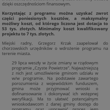
dzięki oszczędnościom finansowym.
Korzystając z programu można uzyskać zwrot
części poniesionych kosztów, a maksymalny
możliwy koszt, od którego liczona jest dotacja to
53 tys. złotych. Minimalny koszt kwalifikowany
projektu to 7 tys. złotych.
Miejski radny, Grzegorz Krzak zaapelował do
chorzowskich urzędników o wdrożenie programu na
terenie miasta.
29 lipca weszły w życie zmiany w rządowym
programie „Czyste Powietrze”. Najważniejszą
z nich jest umożliwienie gminom udziału w
w/w programie. Na podstawie zawartego
porozumienia z wojewódzkim funduszem,
gmina może przyjmować wnioski o
dofinansowanie i dokonywać ich wstępnej
weryfikacji. Ma to ułatwić potencjalnym
wnioskodawcom z danej gminy dostęp do
programu oraz usprawnić proces jego