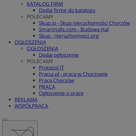
KATALOG FIRM
Dodaj firmę do katalogu
POLECAMY
Skup.io - Skup nieruchomości Chorzów
SmartHalls.com - Budowa Hal
Skup - nieruchomosci.org
OGŁOSZENIA
OGŁOSZENIA
Dodaj ogłoszenie
POLECAMY
Protocol IT
Pracuj.pl - praca w Chorzowie
Praca Chorzów
PRACA
Ogłoszenie o pracę
REKLAMA
WSPÓŁPRACA