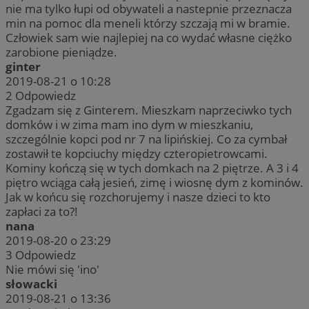
nie ma tylko łupi od obywateli a nastepnie przeznacza
min na pomoc dla meneli którzy szczają mi w bramie.
Człowiek sam wie najlepiej na co wydać własne ciężko
zarobione pieniądze.
ginter
2019-08-21 o 10:28
2
Odpowiedz
Zgadzam się z Ginterem. Mieszkam naprzeciwko tych
domków i w zima mam ino dym w mieszkaniu,
szczególnie kopci pod nr 7 na lipińskiej. Co za cymbał
zostawił te kopciuchy między czteropietrowcami.
Kominy kończą się w tych domkach na 2 piętrze. A 3 i 4
piętro wciąga całą jesień, zimę i wiosnę dym z kominów.
Jak w końcu się rozchorujemy i nasze dzieci to kto
zapłaci za to?!
nana
2019-08-20 o 23:29
3
Odpowiedz
Nie mówi się 'ino'
słowacki
2019-08-21 o 13:36