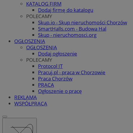
KATALOG FIRM
Dodaj firmę do katalogu
POLECAMY
Skup.io - Skup nieruchomości Chorzów
SmartHalls.com - Budowa Hal
Skup - nieruchomosci.org
OGŁOSZENIA
OGŁOSZENIA
Dodaj ogłoszenie
POLECAMY
Protocol IT
Pracuj.pl - praca w Chorzowie
Praca Chorzów
PRACA
Ogłoszenie o pracę
REKLAMA
WSPÓŁPRACA