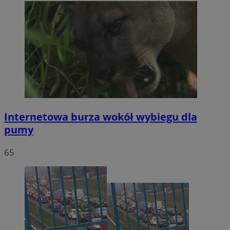
Internetowa burza wokół wybiegu dla
pumy
65