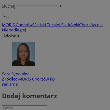
Słuchaj
⏵︎
Tagi:
MORiS Chorzów
Miejski Turniej Siatkówki
Chorzów dla
Niepodległej
Udostępnij
Sara Synowiec
Źródło:
MORiS Chorzów FB
reklama
Dodaj komentarz