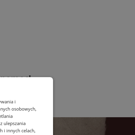
 pomoc!
ywania i
danych osobowych,
etlania
az ulepszania
 i innych celach,