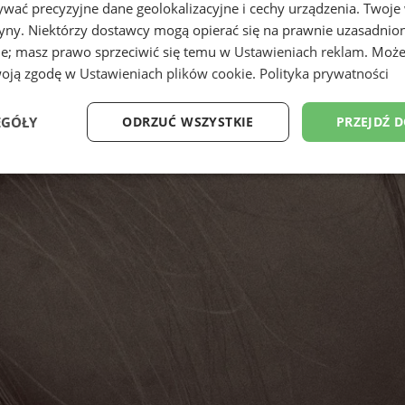
wać precyzyjne dane geolokalizacyjne i cechy urządzenia. Twoje
tryny. Niektórzy dostawcy mogą opierać się na prawnie uzasadnio
ie; masz prawo sprzeciwić się temu w
Ustawieniach reklam
. Może
woją zgodę w
Ustawieniach plików cookie
.
Polityka prywatności
EGÓŁY
ODRZUĆ WSZYSTKIE
PRZEJDŹ 
Wydajność
Targetowanie
Funkcjonalność
Ni
ezbędne
Wydajność
Targetowanie
Funkcjonalność
Niesklasyfikow
ie umożliwiają korzystanie z podstawowych funkcji strony internetowej, takich jak log
Bez niezbędnych plików cookie nie można prawidłowo korzystać ze strony internetowe
Okres
Provider
/
Domena
Opis
przechowywania