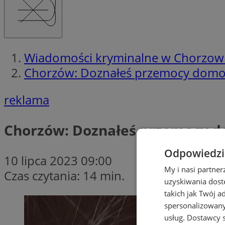
Wiadomości kryminalne w Chorzow
Chorzów: Doznałeś przemocy domow
reklama
Chorzów: Doznałeś przemocy d
Odpowiedzia
10 lipca 2023 09:00
My i nasi partne
Czas czytania: 14 min.
uzyskiwania dost
takich jak Twój a
spersonalizowanyc
usług.
Dostawcy s