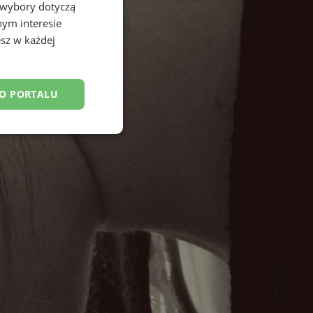
 wybory dotyczą
nym interesie
sz w każdej
DO PORTALU
esklasyfikowane
ane
owanie użytkownika i
j.