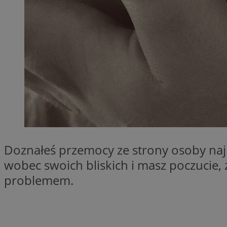
QeSessID
MvSessID
SessID
CookieScriptConse
__cf_bm
VISITOR_PRIVACY_
Doznałeś przemocy ze strony osoby naj
wobec swoich bliskich i masz poczucie, 
problemem.
INGRESSCOOKIE