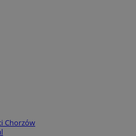
ci Chorzów
l