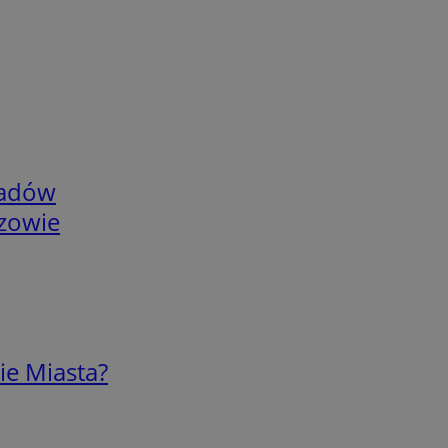
adów
rzowie
ie Miasta?