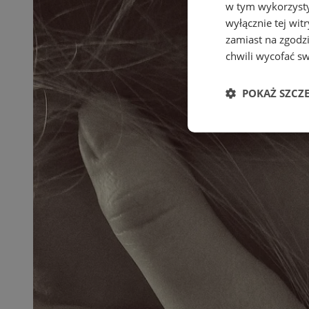
w tym wykorzysty
wyłącznie tej wi
zamiast na zgodz
chwili wycofać s
POKAŻ SZCZ
Niezbędne
Ni
Niezbędne pliki cook
zarządzanie kontem. 
Nazwa