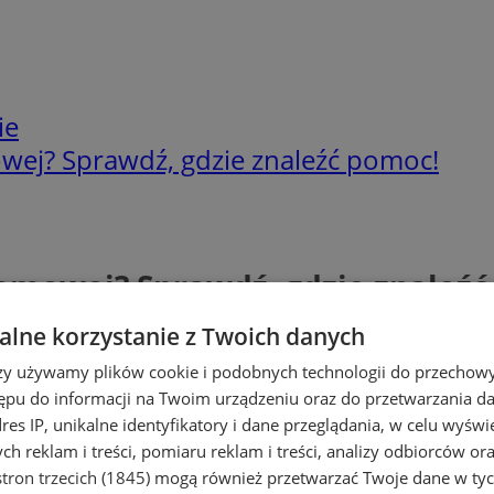
ie
ej? Sprawdź, gdzie znaleźć pomoc!
omowej? Sprawdź, gdzie znaleźć
lne korzystanie z Twoich danych
rzy używamy plików cookie i podobnych technologii do przechow
ępu do informacji na Twoim urządzeniu oraz do przetwarzania 
dres IP, unikalne identyfikatory i dane przeglądania, w celu wyświ
h reklam i treści, pomiaru reklam i treści, analizy odbiorców or
tron trzecich (1845)
mogą również przetwarzać Twoje dane w tych