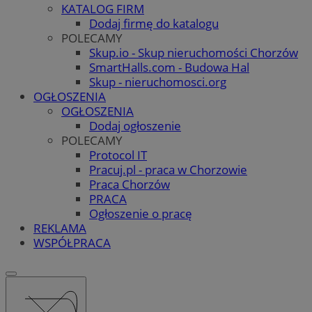
KATALOG FIRM
Dodaj firmę do katalogu
POLECAMY
Skup.io - Skup nieruchomości Chorzów
SmartHalls.com - Budowa Hal
Skup - nieruchomosci.org
OGŁOSZENIA
OGŁOSZENIA
Dodaj ogłoszenie
POLECAMY
Protocol IT
Pracuj.pl - praca w Chorzowie
Praca Chorzów
PRACA
Ogłoszenie o pracę
REKLAMA
WSPÓŁPRACA