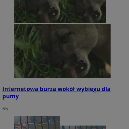
Internetowa burza wokół wybiegu dla
pumy
65