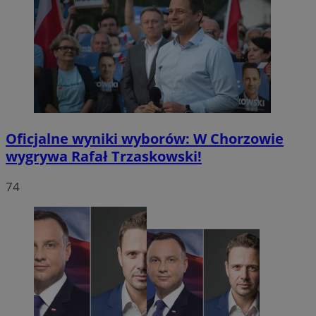
Oficjalne wyniki wyborów: W Chorzowie
wygrywa Rafał Trzaskowski!
74