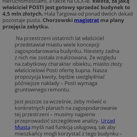
nieruchomościami, a także na OLX-ie.
Kwota, za jaką
właściciel POSTI jest gotowy sprzedać budynek to
4,5 mln złotych.
Hala Targowa od ponad dwóch dekad
pozostaje pusta.
Chorzowski
magistrat
ma plany
przejęcia zabytku.
Na przestrzeni ostatnich lat właściciel
przedstawiał miastu wiele koncepcji
zagospodarowania budynku. Niestety żadna
z nich nie została zrealizowana. Ze względu
na zabytkowy charakter obiektu, miasto złoży
właścicielowi Posti ofertę kupna. Nasza
propozycja kwoty, będzie uwzględniać
późniejsze nakłady – Posti wymaga
gruntownego remontu.
Jest jeszcze za wcześnie, żeby mówić o
konkretnych planach na zagospodarowanie
tej przestrzeni – musimy najpierw
przeprowadzić szczegółowe analizy.
Urząd
Miasta
myśli nad funkcją usługową, tak aby
mieszkańcy mogli korzystać z tego budynku –