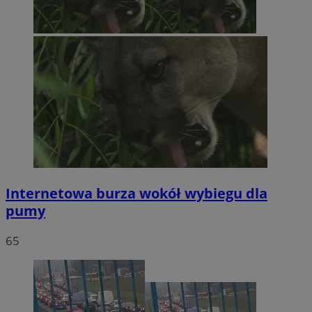
Internetowa burza wokół wybiegu dla
pumy
65