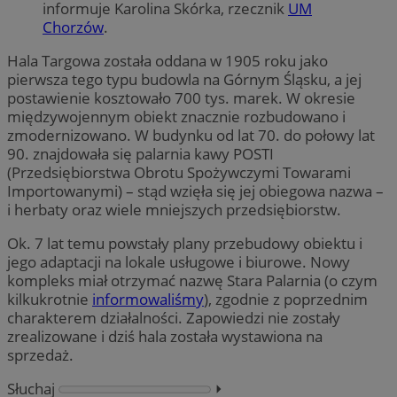
informuje Karolina Skórka, rzecznik
UM
Chorzów
.
Hala Targowa została oddana w 1905 roku jako
pierwsza tego typu budowla na Górnym Śląsku, a jej
postawienie kosztowało 700 tys. marek. W okresie
międzywojennym obiekt znacznie rozbudowano i
zmodernizowano. W budynku od lat 70. do połowy lat
90. znajdowała się palarnia kawy POSTI
(Przedsiębiorstwa Obrotu Spożywczymi Towarami
Importowanymi) – stąd wzięła się jej obiegowa nazwa –
i herbaty oraz wiele mniejszych przedsiębiorstw.
Ok. 7 lat temu powstały plany przebudowy obiektu i
jego adaptacji na lokale usługowe i biurowe. Nowy
kompleks miał otrzymać nazwę Stara Palarnia (o czym
kilkukrotnie
informowaliśmy
), zgodnie z poprzednim
charakterem działalności. Zapowiedzi nie zostały
zrealizowane i dziś hala została wystawiona na
sprzedaż.
Słuchaj
⏵︎