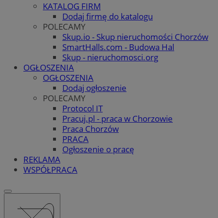
KATALOG FIRM
Dodaj firmę do katalogu
POLECAMY
Skup.io - Skup nieruchomości Chorzów
SmartHalls.com - Budowa Hal
Skup - nieruchomosci.org
OGŁOSZENIA
OGŁOSZENIA
Dodaj ogłoszenie
POLECAMY
Protocol IT
Pracuj.pl - praca w Chorzowie
Praca Chorzów
PRACA
Ogłoszenie o pracę
REKLAMA
WSPÓŁPRACA