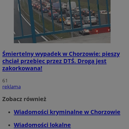
Śmiertelny wypadek w Chorzowie: pieszy
chciał przebiec przez DTŚ. Droga jest
zakorkowana!
61
reklama
Zobacz również
Wiadomości kryminalne w Chorzowie
Wiadomości lokalne