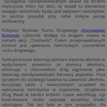
Szczególnie nieodpowiedzialnym okazał się 40-letni
mężczyzna, który nie dość, że wsiadł za kierownicę
swojego samochodu będąc pod wpływem narkotyków,
to jeszcze posiadał przy sobie kolejne porcje
amfetaminy.
Policjanci Wydziału Ruchu Drogowego
chorzowskiej
Komendy
cyklicznie działają na drogach miasta w
ramach akcji „Trzeźwość”. Celem przeprowadzanych
kontroli jest ujawnianie nietrzeźwych uczestników
ruchu drogowego.
Funkcjonariusze dokonują pomiaru stężenia alkoholu w
wydychanym powietrzu za pomocą alkomatu,
eliminując z chorzowskich dróg zagrożenie jakie
stwarzają nieodpowiedzialni kierowcy pojazdów. Poza
sprzętem do szybkiego badania na zawartość alkoholu,
korzystają także z nowoczesnych urządzeń do
wykrywania narkotyków w organizmie. Urządzenia
Drug Read w bardzo krótkim czasie weryfikują, czy
kontrolowana osoba zażywała wcześniej środki
odurzające. Tak też było w tym przypadku. Po