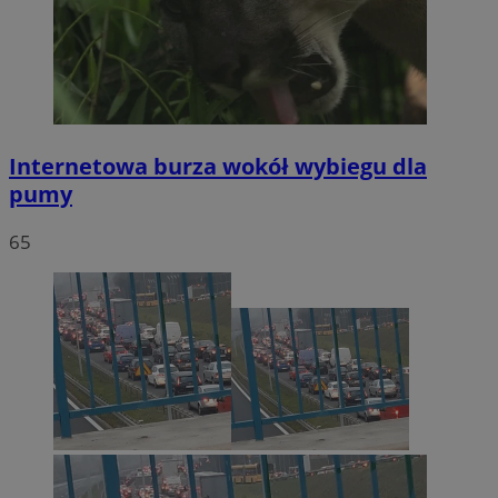
Internetowa burza wokół wybiegu dla
pumy
65