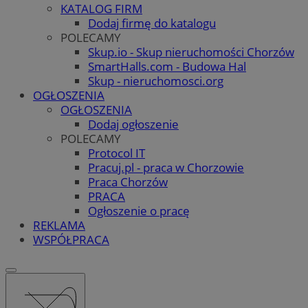
KATALOG FIRM
Dodaj firmę do katalogu
POLECAMY
Skup.io - Skup nieruchomości Chorzów
SmartHalls.com - Budowa Hal
Skup - nieruchomosci.org
OGŁOSZENIA
OGŁOSZENIA
Dodaj ogłoszenie
POLECAMY
Protocol IT
Pracuj.pl - praca w Chorzowie
Praca Chorzów
PRACA
Ogłoszenie o pracę
REKLAMA
WSPÓŁPRACA