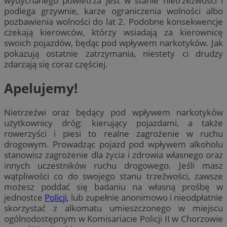
wydychanego powietrza jest w stanie nietrzeźwości i
podlega grzywnie, karze ograniczenia wolności albo
pozbawienia wolności do lat 2. Podobne konsekwencje
czekają kierowców, którzy wsiadają za kierownicę
swoich pojazdów, będąc pod wpływem narkotyków. Jak
pokazują ostatnie zatrzymania, niestety ci drudzy
zdarzają się coraz częściej.
Apelujemy!
Nietrzeźwi oraz będący pod wpływem narkotyków
użytkownicy dróg: kierujący pojazdami, a także
rowerzyści i piesi to realne zagrożenie w ruchu
drogowym. Prowadząc pojazd pod wpływem alkoholu
stanowisz zagrożenie dla życia i zdrowia własnego oraz
innych uczestników ruchu drogowego. Jeśli masz
wątpliwości co do swojego stanu trzeźwości, zawsze
możesz poddać się badaniu na własną prośbę w
jednostce
Policji
, lub zupełnie anonimowo i nieodpłatnie
skorzystać z alkomatu umieszczonego w miejscu
ogólnodostępnym w Komisariacie Policji II w Chorzowie