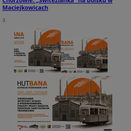
Chorzowie. „Świtezianka” na boisku w
Maciejkowicach
3