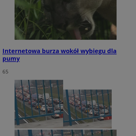
Internetowa burza wokół wybiegu dla
pumy
65