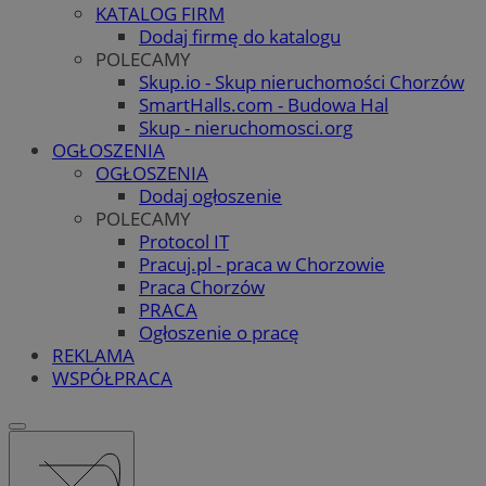
KATALOG FIRM
Dodaj firmę do katalogu
POLECAMY
Skup.io - Skup nieruchomości Chorzów
SmartHalls.com - Budowa Hal
Skup - nieruchomosci.org
OGŁOSZENIA
OGŁOSZENIA
Dodaj ogłoszenie
POLECAMY
Protocol IT
Pracuj.pl - praca w Chorzowie
Praca Chorzów
PRACA
Ogłoszenie o pracę
REKLAMA
WSPÓŁPRACA