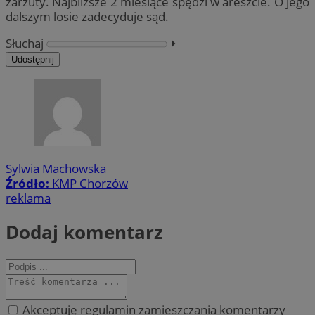
zarzuty. Najbliższe 2 miesiące spędzi w areszcie. O jego
dalszym losie zadecyduje sąd.
Słuchaj
⏵︎
Udostępnij
Sylwia Machowska
Źródło:
KMP Chorzów
reklama
Dodaj komentarz
Akceptuję regulamin zamieszczania komentarzy