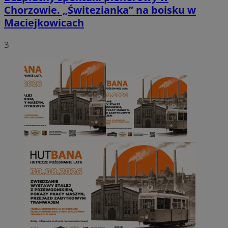
Chorzowie. „Świtezianka” na boisku w
Maciejkowicach
3