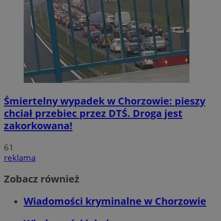
Śmiertelny wypadek w Chorzowie: pieszy
chciał przebiec przez DTŚ. Droga jest
zakorkowana!
61
reklama
Zobacz również
Wiadomości kryminalne w Chorzowie