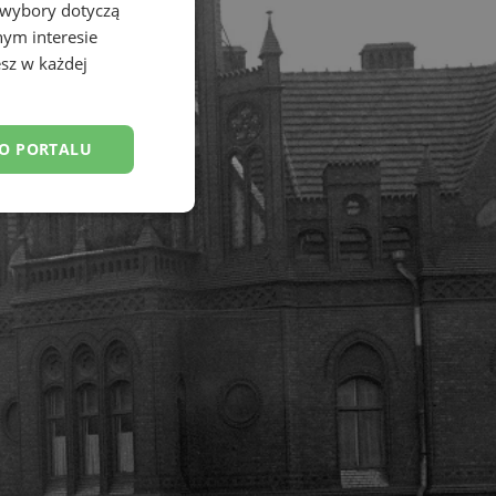
 wybory dotyczą
nym interesie
sz w każdej
DO PORTALU
esklasyfikowane
ane
owanie użytkownika i
j.