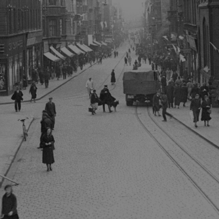
mojchorzow.pl
1 rok
Ten plik cookie przechowuje id
mojchorzow.pl
1 rok
Ten plik cookie przechowuje id
mojchorzow.pl
1 rok
Ten plik cookie przechowuje id
nt
4 tygodnie 2 dni
Ten plik cookie jest używany p
CookieScript
Script.com do zapamiętywania 
mojchorzow.pl
dotyczących zgody użytkownika
Jest to konieczne, aby baner c
Script.com działał poprawnie.
29 minut 53
Ten plik cookie służy do rozróż
Cloudflare Inc.
sekundy
botów. Jest to korzystne dla s
.temu.com
ponieważ umożliwia tworzeni
na temat korzystania z jej wit
METADATA
5 miesięcy 4
Ten plik cookie przechowuje i
YouTube
tygodnie
użytkownika oraz jego prefere
.youtube.com
prywatności podczas korzystan
Rejestruje wybory dotyczące p
Google Privacy Policy
i ustawień zgody, zapewniając 
w kolejnych wizytach. Dzięki 
musi ponownie konfigurować s
co zwiększa wygodę i zgodność
ochrony danych.
Sesja
Rejestruje, który klaster serw
NGINX Inc.
gościa. Jest to używane w kont
bh.contextweb.com
równoważenia obciążenia w ce
doświadczenia użytkownika.