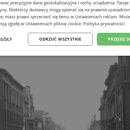
wać precyzyjne dane geolokalizacyjne i cechy urządzenia. Twoje
tryny. Niektórzy dostawcy mogą opierać się na prawnie uzasadnio
ie; masz prawo sprzeciwić się temu w
Ustawieniach reklam
. Może
woją zgodę w
Ustawieniach plików cookie
.
Polityka prywatności
EGÓŁY
ODRZUĆ WSZYSTKIE
PRZEJDŹ 
Wydajność
Targetowanie
Funkcjonalność
Ni
ezbędne
Wydajność
Targetowanie
Funkcjonalność
Niesklasyfikow
ie umożliwiają korzystanie z podstawowych funkcji strony internetowej, takich jak log
Bez niezbędnych plików cookie nie można prawidłowo korzystać ze strony internetowe
Okres
Provider
/
Domena
Opis
przechowywania