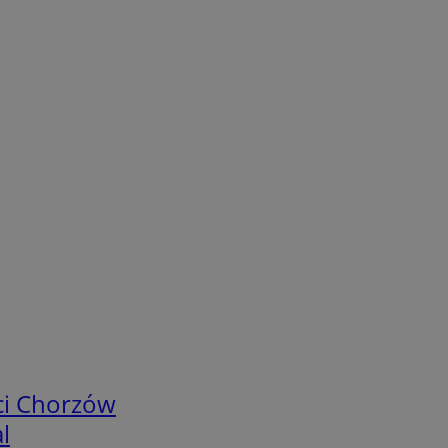
ci Chorzów
l