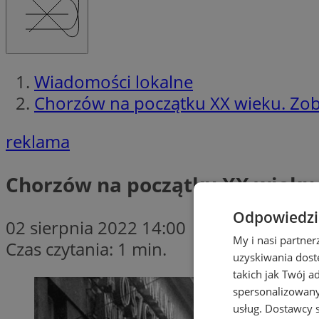
Wiadomości lokalne
Chorzów na początku XX wieku. Zoba
reklama
Chorzów na początku XX wieku. 
Odpowiedzia
02 sierpnia 2022 14:00
My i nasi partne
Czas czytania: 1 min.
uzyskiwania dost
takich jak Twój a
spersonalizowanyc
usług.
Dostawcy s