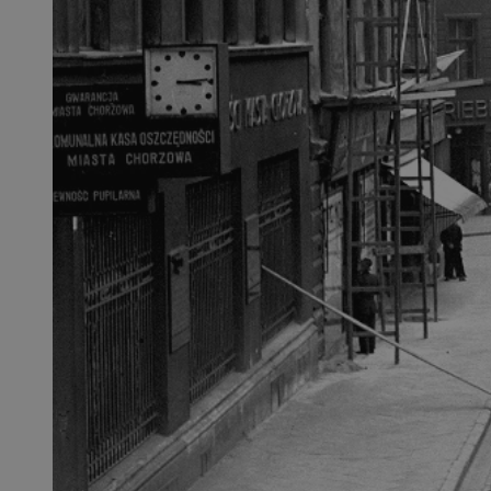
QeSessID
MvSessID
SessID
CookieScriptConse
__cf_bm
VISITOR_PRIVACY_
INGRESSCOOKIE