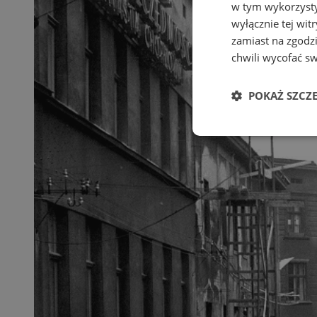
w tym wykorzysty
wyłącznie tej wi
zamiast na zgodz
chwili wycofać s
POKAŻ SZCZ
Niezbędne
Ni
Niezbędne pliki cook
zarządzanie kontem. 
Nazwa