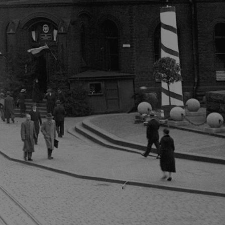
entyfikator sesji.
entyfikator sesji.
entyfikator sesji.
rzez usługę Cookie-
preferencji
 na pliki cookie.
ookie Cookie-
niania ludzi i
trony internetowej,
e ważnych raportów
ryny internetowej.
nformacje o zgodzie
ncjach dotyczących
ia z witryny.
olityki prywatności
ich przestrzeganie
temu użytkownik nie
woich preferencji,
 z regulacjami
erów obsługuje
ekście
lu optymalizacji