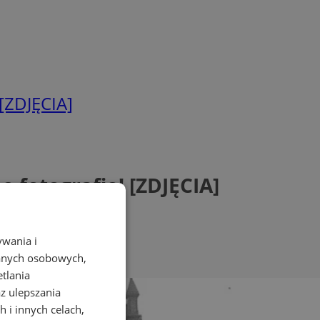
[ZDJĘCIA]
 fotografie! [ZDJĘCIA]
ywania i
danych osobowych,
etlania
az ulepszania
 i innych celach,