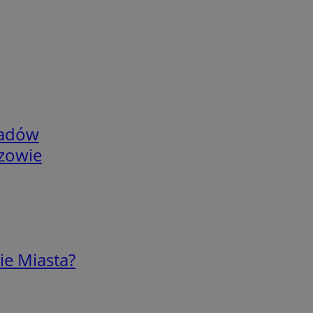
adów
rzowie
ie Miasta?