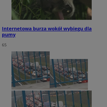
Internetowa burza wokół wybiegu dla
pumy
65