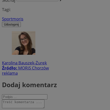
Słuchaj
⏵︎
Tagi:
Sport
moris
Udostępnij
Karolina Bauszek-Żurek
Źródło:
MORiS Chorzów
reklama
Dodaj komentarz