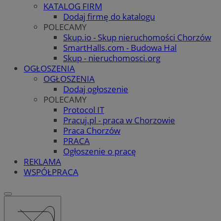
KATALOG FIRM
Dodaj firmę do katalogu
POLECAMY
Skup.io - Skup nieruchomości Chorzów
SmartHalls.com - Budowa Hal
Skup - nieruchomosci.org
OGŁOSZENIA
OGŁOSZENIA
Dodaj ogłoszenie
POLECAMY
Protocol IT
Pracuj.pl - praca w Chorzowie
Praca Chorzów
PRACA
Ogłoszenie o pracę
REKLAMA
WSPÓŁPRACA