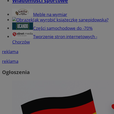
Wiadomości sportowe
Meble na wymiar
Jak wyrobić książeczkę sanepidowską?
Części samochodowe do -70%
Tworzenie stron internetowych -
Chorzów
reklama
reklama
Ogłoszenia