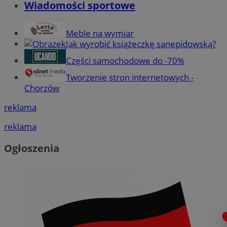
Wiadomości sportowe
Meble na wymiar
Jak wyrobić książeczkę sanepidowską?
Części samochodowe do -70%
Tworzenie stron internetowych -
Chorzów
reklama
reklama
Ogłoszenia