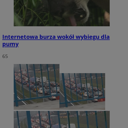
Internetowa burza wokół wybiegu dla
pumy
65