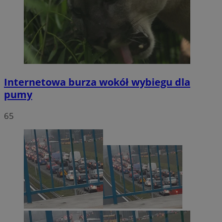
Internetowa burza wokół wybiegu dla
pumy
65