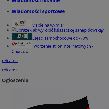
Wiadomości lokalne
Wiadomości sportowe
Meble na wymiar
Jak wyrobić książeczkę sanepidowską?
Części samochodowe do -70%
Tworzenie stron internetowych -
Chorzów
reklama
reklama
Ogłoszenia