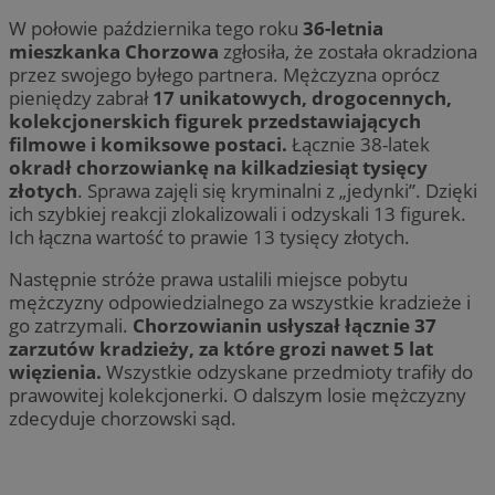
W połowie października tego roku
36-letnia
mieszkanka Chorzowa
zgłosiła, że została okradziona
przez swojego byłego partnera. Mężczyzna oprócz
pieniędzy zabrał
17 unikatowych, drogocennych,
kolekcjonerskich figurek przedstawiających
filmowe i komiksowe postaci.
Łącznie 38-latek
okradł chorzowiankę na kilkadziesiąt tysięcy
złotych
. Sprawa zajęli się kryminalni z „jedynki”. Dzięki
ich szybkiej reakcji zlokalizowali i odzyskali 13 figurek.
Ich łączna wartość to prawie 13 tysięcy złotych.
Następnie stróże prawa ustalili miejsce pobytu
mężczyzny odpowiedzialnego za wszystkie kradzieże i
go zatrzymali.
Chorzowianin usłyszał łącznie 37
zarzutów kradzieży, za które grozi nawet 5 lat
więzienia.
Wszystkie odzyskane przedmioty trafiły do
prawowitej kolekcjonerki. O dalszym losie mężczyzny
zdecyduje chorzowski sąd.