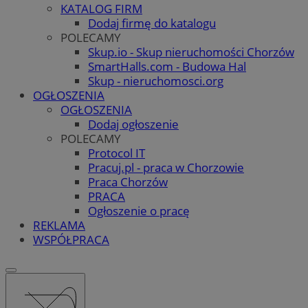
KATALOG FIRM
Dodaj firmę do katalogu
POLECAMY
Skup.io - Skup nieruchomości Chorzów
SmartHalls.com - Budowa Hal
Skup - nieruchomosci.org
OGŁOSZENIA
OGŁOSZENIA
Dodaj ogłoszenie
POLECAMY
Protocol IT
Pracuj.pl - praca w Chorzowie
Praca Chorzów
PRACA
Ogłoszenie o pracę
REKLAMA
WSPÓŁPRACA