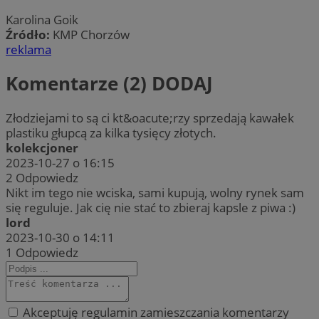
Karolina Goik
Źródło:
KMP Chorzów
reklama
Komentarze (2)
DODAJ
Złodziejami to są ci kt&oacute;rzy sprzedają kawałek
plastiku głupcą za kilka tysięcy złotych.
kolekcjoner
2023-10-27 o 16:15
2
Odpowiedz
Nikt im tego nie wciska, sami kupują, wolny rynek sam
się reguluje. Jak cię nie stać to zbieraj kapsle z piwa :)
lord
2023-10-30 o 14:11
1
Odpowiedz
Akceptuję regulamin zamieszczania komentarzy