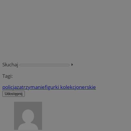
Słuchaj
⏵︎
Tagi:
policja
zatrzymanie
figurki kolekcjonerskie
Udostępnij