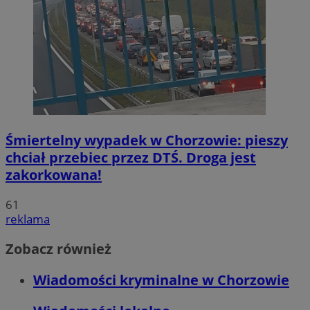
Śmiertelny wypadek w Chorzowie: pieszy
chciał przebiec przez DTŚ. Droga jest
zakorkowana!
61
reklama
Zobacz również
Wiadomości kryminalne w Chorzowie