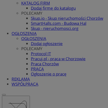
KATALOG FIRM
Dodaj firmę do katalogu
POLECAMY
Skup.io - Skup nieruchomości Chorzów
SmartHalls.com - Budowa Hal
Skup - nieruchomosci.org
OGŁOSZENIA
OGŁOSZENIA
Dodaj ogłoszenie
POLECAMY
Protocol IT
Pracuj.pl - praca w Chorzowie
Praca Chorzów
PRACA
Ogłoszenie o pracę
REKLAMA
WSPÓŁPRACA