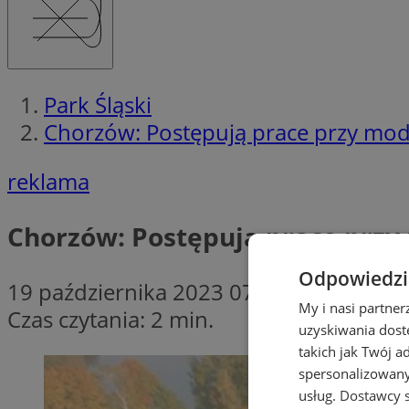
Park Śląski
Chorzów: Postępują prace przy mod
reklama
Chorzów: Postępują prace przy
Odpowiedzia
19 października 2023 07:15
My i nasi partne
Czas czytania: 2 min.
uzyskiwania dost
takich jak Twój a
spersonalizowanyc
usług.
Dostawcy s