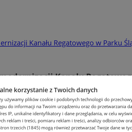
ernizacji Kanału Regatowego w Parku Śl
 modernizacji Kanału Regatoweg
lne korzystanie z Twoich danych
rzy używamy plików cookie i podobnych technologii do przechow
ępu do informacji na Twoim urządzeniu oraz do przetwarzania 
dres IP, unikalne identyfikatory i dane przeglądania, w celu wyświ
h reklam i treści, pomiaru reklam i treści, analizy odbiorców or
tron trzecich (1845)
mogą również przetwarzać Twoje dane w tych