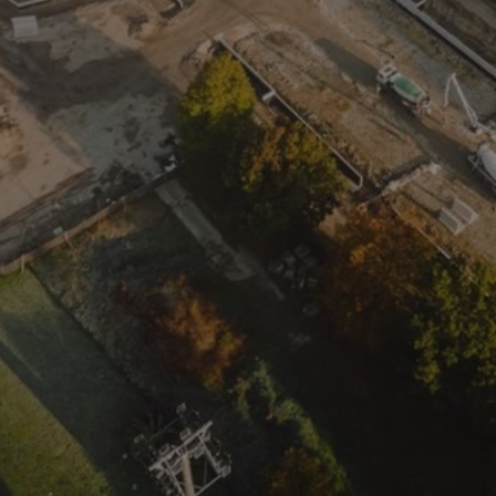
mojchorzow.pl
1 rok
Ten plik cookie przechowuje id
mojchorzow.pl
1 rok
Ten plik cookie przechowuje id
mojchorzow.pl
1 rok
Ten plik cookie przechowuje id
nt
4 tygodnie 2 dni
Ten plik cookie jest używany p
CookieScript
Script.com do zapamiętywania 
mojchorzow.pl
dotyczących zgody użytkownika
Jest to konieczne, aby baner c
Script.com działał poprawnie.
29 minut 53
Ten plik cookie służy do rozróż
Cloudflare Inc.
sekundy
botów. Jest to korzystne dla s
.temu.com
ponieważ umożliwia tworzeni
na temat korzystania z jej wit
METADATA
5 miesięcy 4
Ten plik cookie przechowuje i
YouTube
tygodnie
użytkownika oraz jego prefere
.youtube.com
prywatności podczas korzystan
Rejestruje wybory dotyczące p
Google Privacy Policy
i ustawień zgody, zapewniając 
w kolejnych wizytach. Dzięki 
musi ponownie konfigurować s
co zwiększa wygodę i zgodność
ochrony danych.
Sesja
Rejestruje, który klaster serw
NGINX Inc.
gościa. Jest to używane w kont
bh.contextweb.com
równoważenia obciążenia w ce
doświadczenia użytkownika.