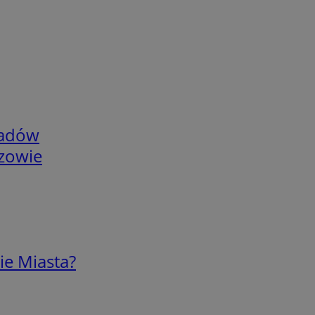
adów
rzowie
ie Miasta?