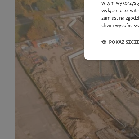
w tym wykorzysty
wyłącznie tej wi
zamiast na zgodz
chwili wycofać s
POKAŻ SZCZ
Niezbędne
Ni
Niezbędne pliki cook
zarządzanie kontem. 
Nazwa