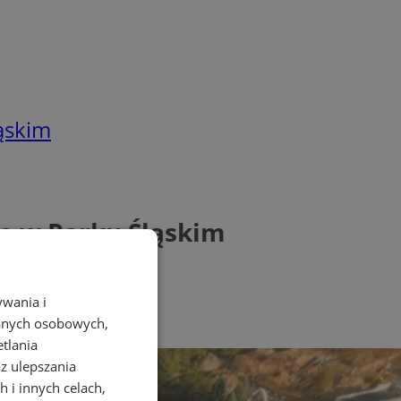
ąskim
o w Parku Śląskim
ywania i
danych osobowych,
etlania
az ulepszania
 i innych celach,