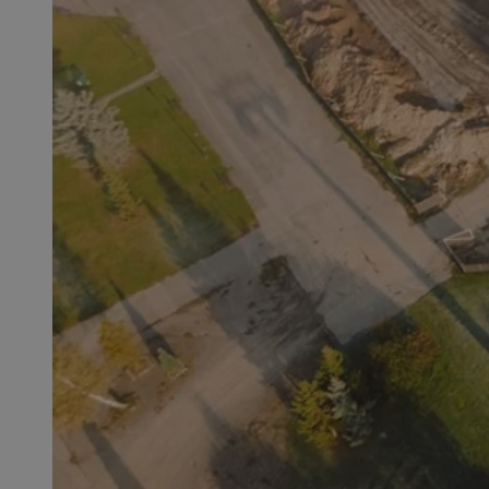
QeSessID
MvSessID
SessID
CookieScriptConse
__cf_bm
VISITOR_PRIVACY_
INGRESSCOOKIE