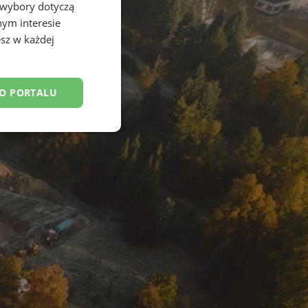
 wybory dotyczą
nym interesie
sz w każdej
DO PORTALU
esklasyfikowane
ane
owanie użytkownika i
j.