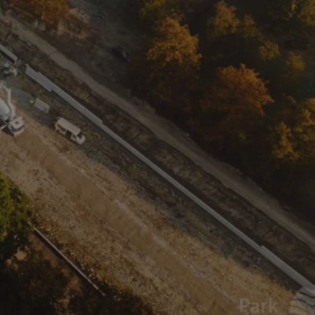
entyfikator sesji.
entyfikator sesji.
entyfikator sesji.
rzez usługę Cookie-
preferencji
 na pliki cookie.
ookie Cookie-
niania ludzi i
trony internetowej,
e ważnych raportów
ryny internetowej.
nformacje o zgodzie
ncjach dotyczących
ia z witryny.
olityki prywatności
ich przestrzeganie
temu użytkownik nie
woich preferencji,
 z regulacjami
erów obsługuje
ekście
lu optymalizacji