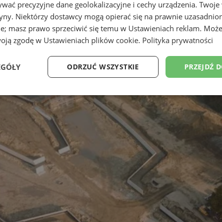
wać precyzyjne dane geolokalizacyjne i cechy urządzenia. Twoje
tryny. Niektórzy dostawcy mogą opierać się na prawnie uzasadnio
ie; masz prawo sprzeciwić się temu w
Ustawieniach reklam
. Może
woją zgodę w
Ustawieniach plików cookie
.
Polityka prywatności
EGÓŁY
ODRZUĆ WSZYSTKIE
PRZEJDŹ 
Wydajność
Targetowanie
Funkcjonalność
Ni
ezbędne
Wydajność
Targetowanie
Funkcjonalność
Niesklasyfikow
ie umożliwiają korzystanie z podstawowych funkcji strony internetowej, takich jak log
Bez niezbędnych plików cookie nie można prawidłowo korzystać ze strony internetowe
Okres
Provider
/
Domena
Opis
przechowywania