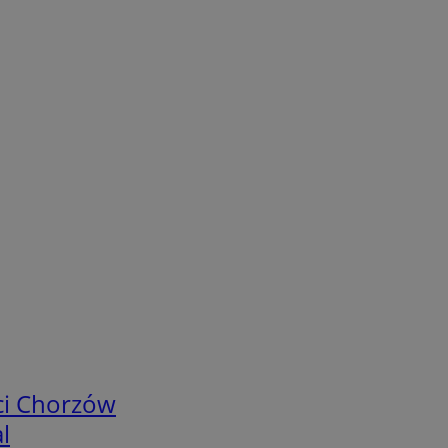
ci Chorzów
l