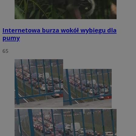
Internetowa burza wokół wybiegu dla
pumy
65