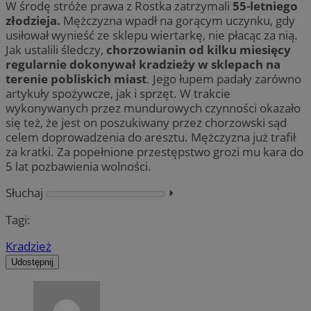
W środę stróże prawa z Rostka zatrzymali
55-letniego
złodzieja.
Mężczyzna wpadł na gorącym uczynku, gdy
usiłował wynieść ze sklepu wiertarkę, nie płacąc za nią.
Jak ustalili śledczy,
chorzowianin od kilku miesięcy
regularnie dokonywał kradzieży w sklepach na
terenie pobliskich miast
. Jego łupem padały zarówno
artykuły spożywcze, jak i sprzęt. W trakcie
wykonywanych przez mundurowych czynności okazało
się też, że jest on poszukiwany przez chorzowski sąd
celem doprowadzenia do aresztu. Mężczyzna już trafił
za kratki. Za popełnione przestępstwo grozi mu kara do
5 lat pozbawienia wolności.
Słuchaj
⏵︎
Tagi:
Kradzież
Udostępnij