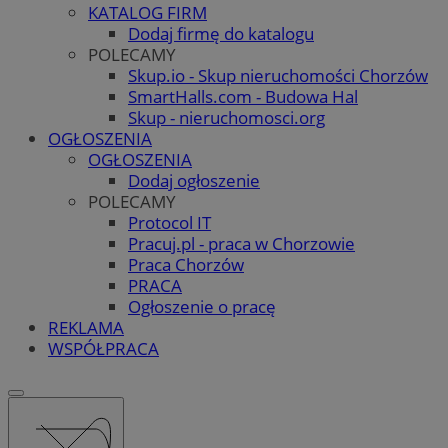
KATALOG FIRM
Dodaj firmę do katalogu
POLECAMY
Skup.io - Skup nieruchomości Chorzów
SmartHalls.com - Budowa Hal
Skup - nieruchomosci.org
OGŁOSZENIA
OGŁOSZENIA
Dodaj ogłoszenie
POLECAMY
Protocol IT
Pracuj.pl - praca w Chorzowie
Praca Chorzów
PRACA
Ogłoszenie o pracę
REKLAMA
WSPÓŁPRACA