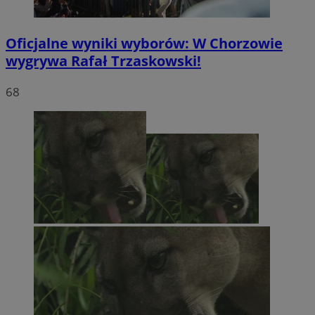
Oficjalne wyniki wyborów: W Chorzowie
wygrywa Rafał Trzaskowski!
68