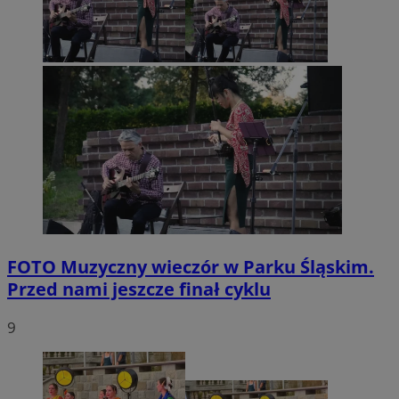
FOTO
Muzyczny wieczór w Parku Śląskim.
Przed nami jeszcze finał cyklu
9