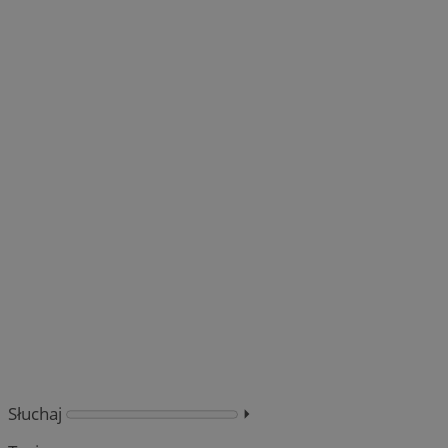
Słuchaj
⏵︎