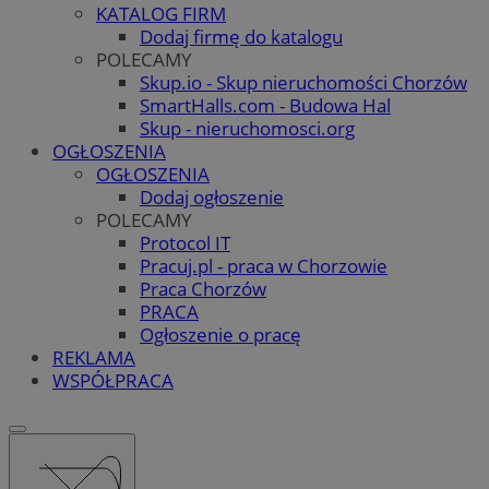
KATALOG FIRM
Dodaj firmę do katalogu
POLECAMY
Skup.io - Skup nieruchomości Chorzów
SmartHalls.com - Budowa Hal
Skup - nieruchomosci.org
OGŁOSZENIA
OGŁOSZENIA
Dodaj ogłoszenie
POLECAMY
Protocol IT
Pracuj.pl - praca w Chorzowie
Praca Chorzów
PRACA
Ogłoszenie o pracę
REKLAMA
WSPÓŁPRACA