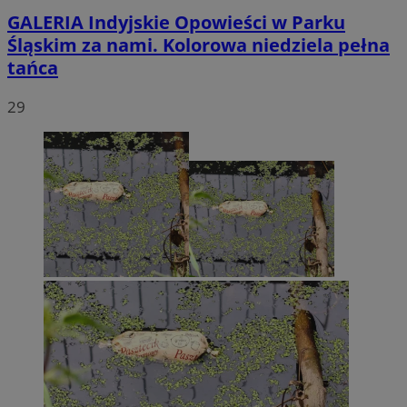
GALERIA
Indyjskie Opowieści w Parku
Śląskim za nami. Kolorowa niedziela pełna
tańca
29