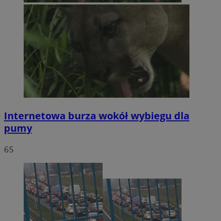
Internetowa burza wokół wybiegu dla
pumy
65