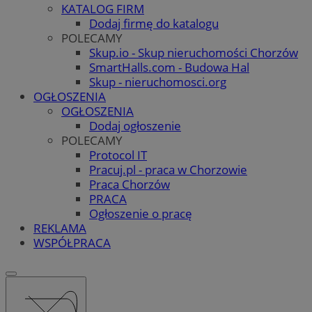
KATALOG FIRM
Dodaj firmę do katalogu
POLECAMY
Skup.io - Skup nieruchomości Chorzów
SmartHalls.com - Budowa Hal
Skup - nieruchomosci.org
OGŁOSZENIA
OGŁOSZENIA
Dodaj ogłoszenie
POLECAMY
Protocol IT
Pracuj.pl - praca w Chorzowie
Praca Chorzów
PRACA
Ogłoszenie o pracę
REKLAMA
WSPÓŁPRACA