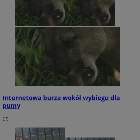
Internetowa burza wokół wybiegu dla
pumy
65