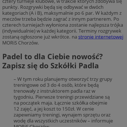
cztery turnieje klubowe, w trakcie których zdobywa się
punkty. Rozgrywki będą się odbywać w dwóch
kategoriach (A i B), maksymalnie po 6 par. W każdym z
meczów trzeba będzie zagrać z innym partnerem. Po
czterech turniejach wyłoniona zostanie najlepsza trójka
(indywidualnie) w każdej kategorii. Terminy rozgrywek
zostaną ogłoszone już wkrótce. na
stronie internetowej
MORiS Chorzów.
Padel to dla Ciebie nowość?
Zapisz się do Szkółki Padla
– W tym roku planujemy otworzyć trzy grupy
treningowe od 3 do 4 osób, które będą
trenowały z instruktorem padla raz w
tygodniu. Pierwsze treningi przewidziane są
na początek maja. Łącznie szkółka obejmie
12 zajęć, a jej koszt to 150zł. W cenie
zapewniamy treningi, wynajem sprzętu oraz
wodę dla wszystkich uczestników – informuje
MORiS Chorzów.