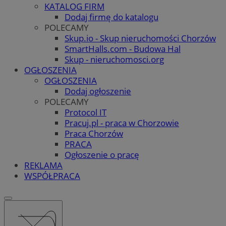
KATALOG FIRM
Dodaj firmę do katalogu
POLECAMY
Skup.io - Skup nieruchomości Chorzów
SmartHalls.com - Budowa Hal
Skup - nieruchomosci.org
OGŁOSZENIA
OGŁOSZENIA
Dodaj ogłoszenie
POLECAMY
Protocol IT
Pracuj.pl - praca w Chorzowie
Praca Chorzów
PRACA
Ogłoszenie o pracę
REKLAMA
WSPÓŁPRACA