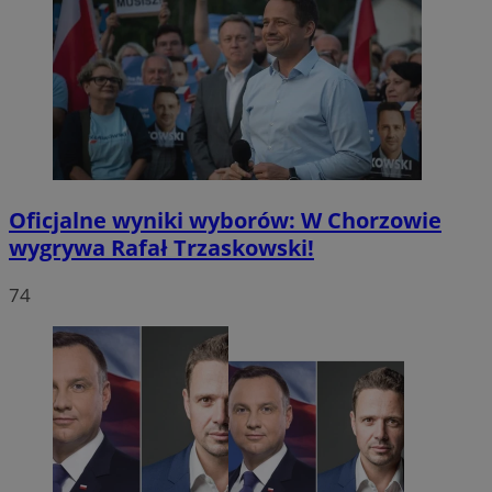
Oficjalne wyniki wyborów: W Chorzowie
wygrywa Rafał Trzaskowski!
74