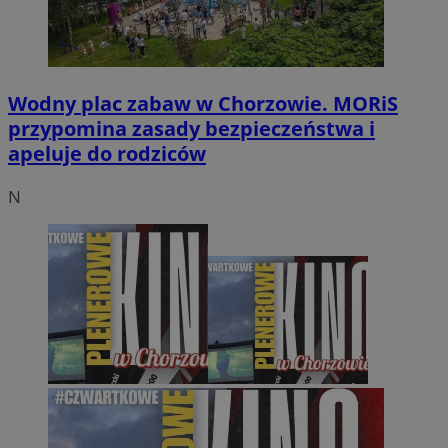
Wodny plac zabaw w Chorzowie. MORiS
przypomina zasady bezpieczeństwa i
apeluje do rodziców
N