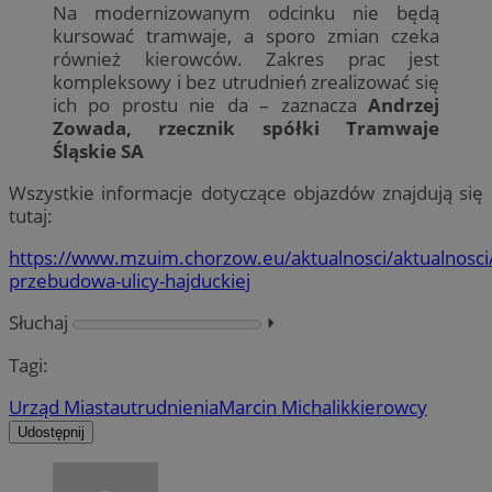
Na modernizowanym odcinku nie będą
kursować tramwaje, a sporo zmian czeka
również kierowców. Zakres prac jest
kompleksowy i bez utrudnień zrealizować się
ich po prostu nie da – zaznacza
Andrzej
Zowada, rzecznik spółki Tramwaje
Śląskie SA
Wszystkie informacje dotyczące objazdów znajdują się
tutaj:
https://www.mzuim.chorzow.eu/aktualnosci/aktualnosci
przebudowa-ulicy-hajduckiej
Słuchaj
⏵︎
Tagi:
Urząd Miasta
utrudnienia
Marcin Michalik
kierowcy
Udostępnij