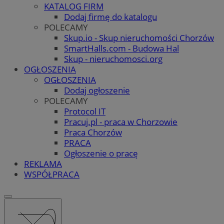
KATALOG FIRM
Dodaj firmę do katalogu
POLECAMY
Skup.io - Skup nieruchomości Chorzów
SmartHalls.com - Budowa Hal
Skup - nieruchomosci.org
OGŁOSZENIA
OGŁOSZENIA
Dodaj ogłoszenie
POLECAMY
Protocol IT
Pracuj.pl - praca w Chorzowie
Praca Chorzów
PRACA
Ogłoszenie o pracę
REKLAMA
WSPÓŁPRACA