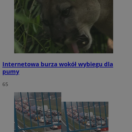
Internetowa burza wokół wybiegu dla
pumy
65