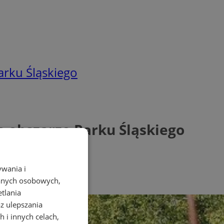
rku Śląskiego
 obszarze Parku Śląskiego
ywania i
danych osobowych,
etlania
az ulepszania
 i innych celach,