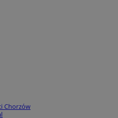
ci Chorzów
l