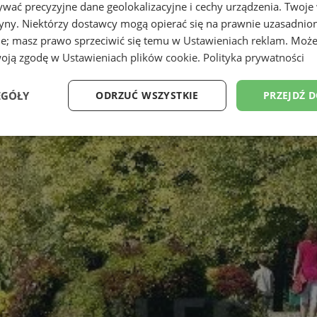
wać precyzyjne dane geolokalizacyjne i cechy urządzenia. Twoje
tryny. Niektórzy dostawcy mogą opierać się na prawnie uzasadnio
ie; masz prawo sprzeciwić się temu w
Ustawieniach reklam
. Może
woją zgodę w
Ustawieniach plików cookie
.
Polityka prywatności
EGÓŁY
ODRZUĆ WSZYSTKIE
PRZEJDŹ 
Wydajność
Targetowanie
Funkcjonalność
Ni
ezbędne
Wydajność
Targetowanie
Funkcjonalność
Niesklasyfikow
ie umożliwiają korzystanie z podstawowych funkcji strony internetowej, takich jak log
Bez niezbędnych plików cookie nie można prawidłowo korzystać ze strony internetowe
Okres
Provider
/
Domena
Opis
przechowywania