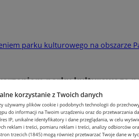
eniem parku kulturowego na obszarze Pa
worzeniem parku kulturowego na
lne korzystanie z Twoich danych
rzy używamy plików cookie i podobnych technologii do przechow
ępu do informacji na Twoim urządzeniu oraz do przetwarzania 
dres IP, unikalne identyfikatory i dane przeglądania, w celu wyświ
h reklam i treści, pomiaru reklam i treści, analizy odbiorców or
tron trzecich (1845)
mogą również przetwarzać Twoje dane w tych