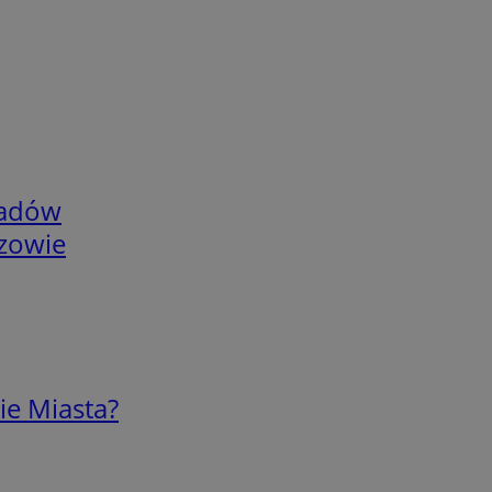
adów
rzowie
ie Miasta?