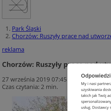
Park Śląski
Chorzów: Ruszyły prace nad utworz
reklama
Chorzów: Ruszyły prace nad ut
Odpowiedzia
27 września 2019 07:45
My i nasi partne
Czas czytania: 2 min.
uzyskiwania dost
takich jak Twój a
spersonalizowanyc
usług.
Dostawcy s