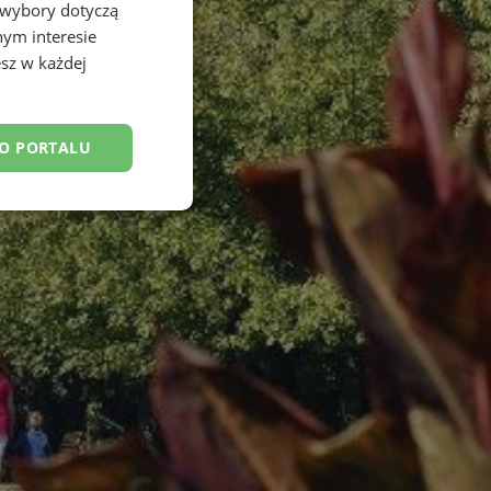
 wybory dotyczą
nym interesie
sz w każdej
DO PORTALU
esklasyfikowane
ane
owanie użytkownika i
j.