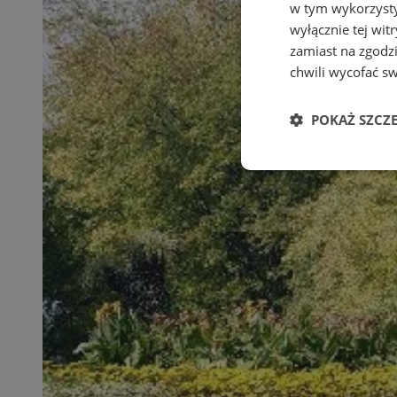
w tym wykorzysty
wyłącznie tej wi
zamiast na zgodz
chwili wycofać s
POKAŻ SZCZ
Niezbędne
Ni
Niezbędne pliki cook
zarządzanie kontem. 
Nazwa