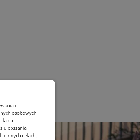
ywania i
danych osobowych,
etlania
az ulepszania
 i innych celach,