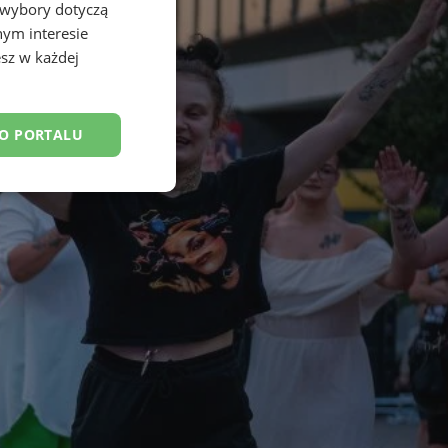
 wybory dotyczą
nym interesie
sz w każdej
DO PORTALU
esklasyfikowane
ane
owanie użytkownika i
j.