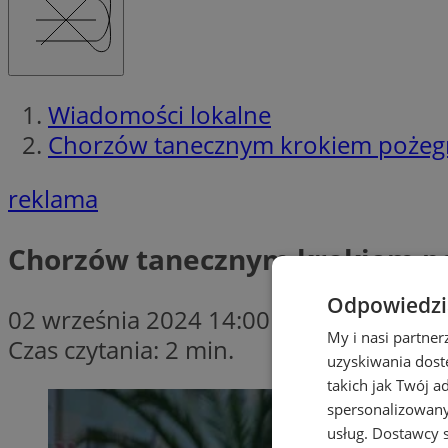
Wiadomości lokalne
Chorzów tanecznym krokiem pożegna
reklama
Chorzów tanecznym krokiem poż
Odpowiedzia
02 września 2024 14:00
My i nasi partne
Czas czytania: 2 min.
uzyskiwania dost
takich jak Twój a
spersonalizowanyc
usług.
Dostawcy s