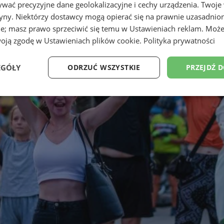
wać precyzyjne dane geolokalizacyjne i cechy urządzenia. Twoje
tryny. Niektórzy dostawcy mogą opierać się na prawnie uzasadnio
ie; masz prawo sprzeciwić się temu w
Ustawieniach reklam
. Może
woją zgodę w
Ustawieniach plików cookie
.
Polityka prywatności
EGÓŁY
ODRZUĆ WSZYSTKIE
PRZEJDŹ 
Wydajność
Targetowanie
Funkcjonalność
Ni
ezbędne
Wydajność
Targetowanie
Funkcjonalność
Niesklasyfikow
ie umożliwiają korzystanie z podstawowych funkcji strony internetowej, takich jak log
Bez niezbędnych plików cookie nie można prawidłowo korzystać ze strony internetowe
Okres
Provider
/
Domena
Opis
przechowywania