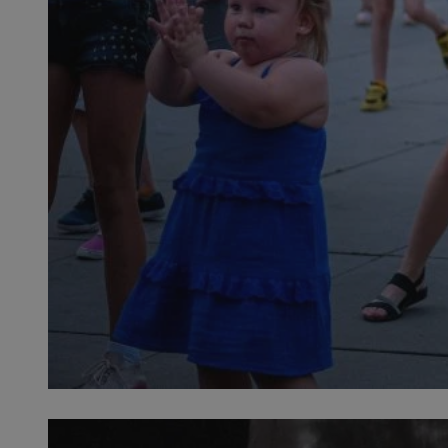
QeSessID
MvSessID
SessID
CookieScriptConse
__cf_bm
VISITOR_PRIVACY_
INGRESSCOOKIE