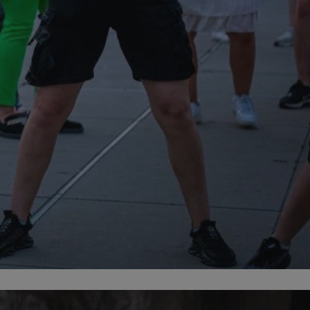
entyfikator sesji.
entyfikator sesji.
entyfikator sesji.
rzez usługę Cookie-
preferencji
 na pliki cookie.
ookie Cookie-
niania ludzi i
trony internetowej,
e ważnych raportów
ryny internetowej.
nformacje o zgodzie
ncjach dotyczących
ia z witryny.
olityki prywatności
ich przestrzeganie
temu użytkownik nie
woich preferencji,
 z regulacjami
erów obsługuje
ekście
lu optymalizacji