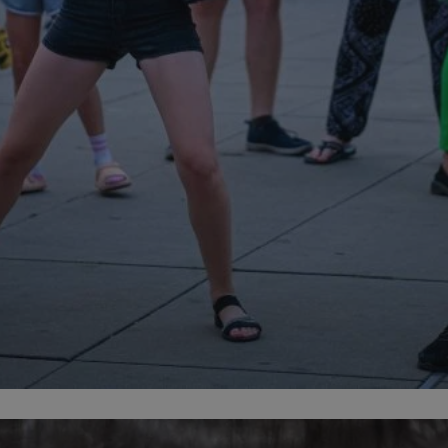
mojchorzow.pl
1 rok
Ten plik cookie przechowuje id
mojchorzow.pl
1 rok
Ten plik cookie przechowuje id
mojchorzow.pl
1 rok
Ten plik cookie przechowuje id
nt
4 tygodnie 2 dni
Ten plik cookie jest używany p
CookieScript
Script.com do zapamiętywania 
mojchorzow.pl
dotyczących zgody użytkownika
Jest to konieczne, aby baner c
Script.com działał poprawnie.
29 minut 53
Ten plik cookie służy do rozróż
Cloudflare Inc.
sekundy
botów. Jest to korzystne dla s
.temu.com
ponieważ umożliwia tworzeni
na temat korzystania z jej wit
METADATA
5 miesięcy 4
Ten plik cookie przechowuje i
YouTube
tygodnie
użytkownika oraz jego prefere
.youtube.com
prywatności podczas korzystan
Rejestruje wybory dotyczące p
Google Privacy Policy
i ustawień zgody, zapewniając 
w kolejnych wizytach. Dzięki 
musi ponownie konfigurować s
co zwiększa wygodę i zgodność
ochrony danych.
Sesja
Rejestruje, który klaster serw
NGINX Inc.
gościa. Jest to używane w kont
bh.contextweb.com
równoważenia obciążenia w ce
doświadczenia użytkownika.