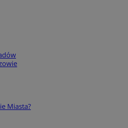
adów
rzowie
ie Miasta?