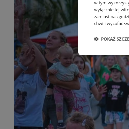
w tym wykorzysty
wyłącznie tej wi
zamiast na zgodz
chwili wycofać s
POKAŻ SZCZ
Niezbędne
Ni
Niezbędne pliki cook
zarządzanie kontem. 
Nazwa