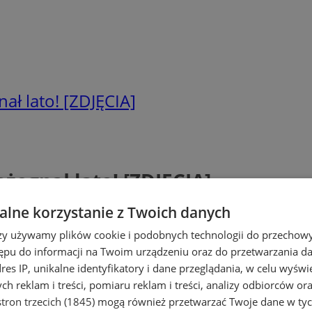
ł lato! [ZDJĘCIA]
egnał lato! [ZDJĘCIA]
lne korzystanie z Twoich danych
rzy używamy plików cookie i podobnych technologii do przechow
ępu do informacji na Twoim urządzeniu oraz do przetwarzania 
dres IP, unikalne identyfikatory i dane przeglądania, w celu wyświ
h reklam i treści, pomiaru reklam i treści, analizy odbiorców or
tron trzecich (1845)
mogą również przetwarzać Twoje dane w tych