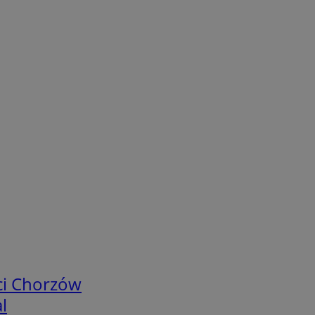
ci Chorzów
l