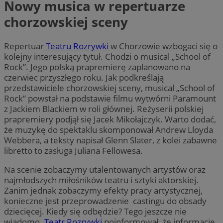
Nowy musica w repertuarze
chorzowskiej sceny
Repertuar
Teatru Rozrywki
w Chorzowie wzbogaci się o
kolejny interesujący tytuł. Chodzi o musical „School of
Rock”. Jego polską prapremierę zaplanowano na
czerwiec przyszłego roku. Jak podkreślają
przedstawiciele chorzowskiej sceny, musical „School of
Rock” powstał na podstawie filmu wytwórni Paramount
z Jackiem Blackiem w roli głównej. Reżyserii polskiej
prapremiery podjął się Jacek Mikołajczyk. Warto dodać,
że muzykę do spektaklu skomponował Andrew Lloyda
Webbera, a teksty napisał Glenn Slater, z kolei zabawne
libretto to zasługa Juliana Fellowesa.
Na scenie zobaczymy utalentowanych artystów oraz
najmłodszych miłośników teatru i sztyki aktorskiej.
Zanim jednak zobaczymy efekty pracy artystycznej,
konieczne jest przeprowadzenie castingu do obsady
dziecięcej. Kiedy się odbędzie? Tego jeszcze nie
wiadomo.
Teatr Rozrywki
poinformował, że informacje