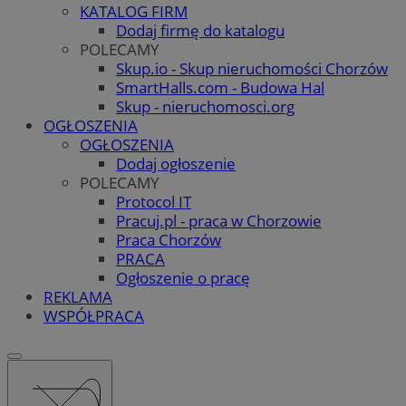
KATALOG FIRM
Dodaj firmę do katalogu
POLECAMY
Skup.io - Skup nieruchomości Chorzów
SmartHalls.com - Budowa Hal
Skup - nieruchomosci.org
OGŁOSZENIA
OGŁOSZENIA
Dodaj ogłoszenie
POLECAMY
Protocol IT
Pracuj.pl - praca w Chorzowie
Praca Chorzów
PRACA
Ogłoszenie o pracę
REKLAMA
WSPÓŁPRACA