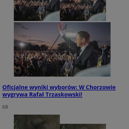
Oficjalne wyniki wyborów: W Chorzowie
wygrywa Rafał Trzaskowski!
68