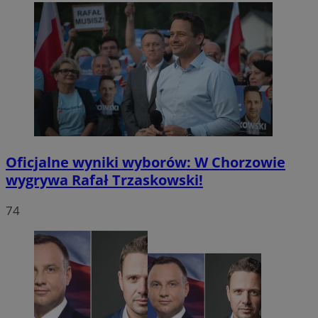
Oficjalne wyniki wyborów: W Chorzowie
wygrywa Rafał Trzaskowski!
74