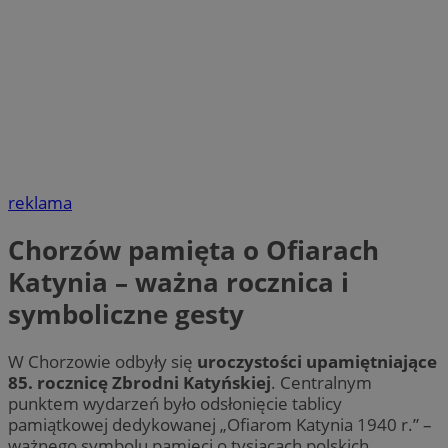
reklama
Chorzów pamięta o Ofiarach
Katynia – ważna rocznica i
symboliczne gesty
W Chorzowie odbyły się
uroczystości upamiętniające
85. rocznicę Zbrodni Katyńskiej
. Centralnym
punktem wydarzeń było odsłonięcie tablicy
pamiątkowej dedykowanej „Ofiarom Katynia 1940 r.” –
ważnego symbolu pamięci o tysiącach polskich