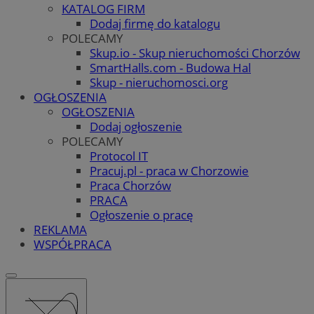
KATALOG FIRM
Dodaj firmę do katalogu
POLECAMY
Skup.io - Skup nieruchomości Chorzów
SmartHalls.com - Budowa Hal
Skup - nieruchomosci.org
OGŁOSZENIA
OGŁOSZENIA
Dodaj ogłoszenie
POLECAMY
Protocol IT
Pracuj.pl - praca w Chorzowie
Praca Chorzów
PRACA
Ogłoszenie o pracę
REKLAMA
WSPÓŁPRACA