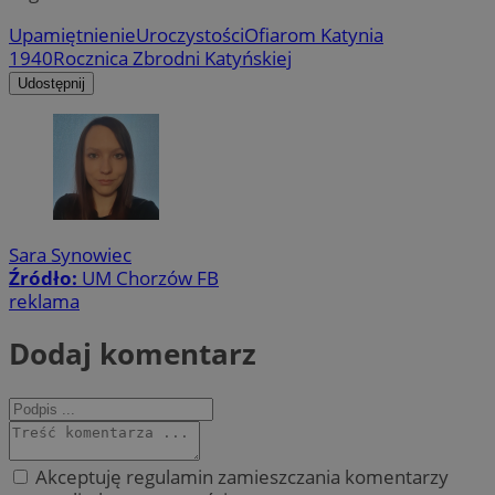
Upamiętnienie
Uroczystości
Ofiarom Katynia
1940
Rocznica Zbrodni Katyńskiej
Udostępnij
Sara Synowiec
Źródło:
UM Chorzów FB
reklama
Dodaj komentarz
Akceptuję regulamin zamieszczania komentarzy