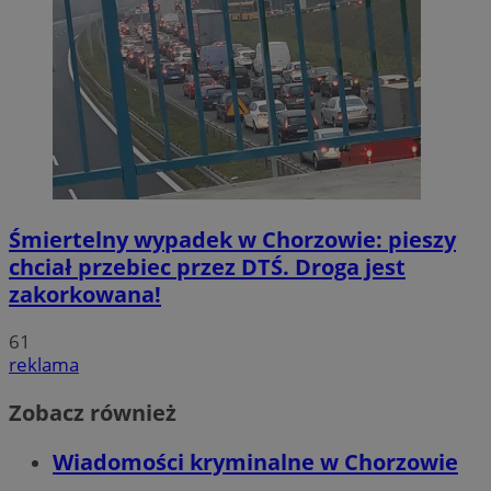
Śmiertelny wypadek w Chorzowie: pieszy
chciał przebiec przez DTŚ. Droga jest
zakorkowana!
61
reklama
Zobacz również
Wiadomości kryminalne w Chorzowie