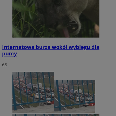
Internetowa burza wokół wybiegu dla
pumy
65