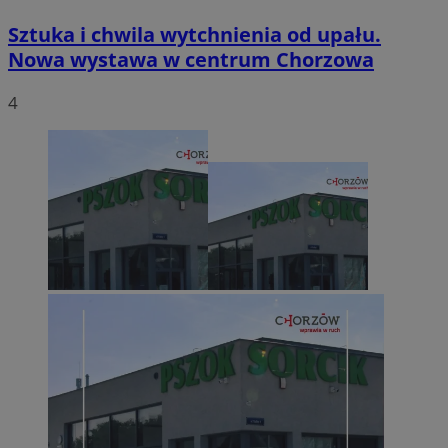
Sztuka i chwila wytchnienia od upału.
Nowa wystawa w centrum Chorzowa
4