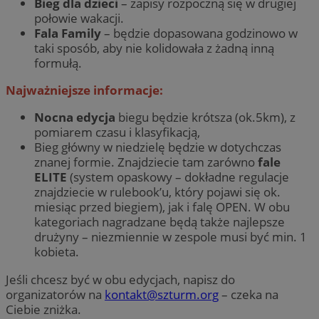
Bieg dla dzieci
– zapisy rozpoczną się w drugiej
połowie wakacji.
Fala Family
– będzie dopasowana godzinowo w
taki sposób, aby nie kolidowała z żadną inną
formułą.
Najważniejsze informacje:
Nocna edycja
biegu będzie krótsza (ok.5km), z
pomiarem czasu i klasyfikacją,
Bieg główny w niedzielę będzie w dotychczas
znanej formie. Znajdziecie tam zarówno
fale
ELITE
(system opaskowy – dokładne regulacje
znajdziecie w rulebook’u, który pojawi się ok.
miesiąc przed biegiem), jak i falę OPEN. W obu
kategoriach nagradzane będą także najlepsze
drużyny – niezmiennie w zespole musi być min. 1
kobieta.
Jeśli chcesz być w obu edycjach, napisz do
organizatorów na
kontakt@szturm.org
– czeka na
Ciebie zniżka.