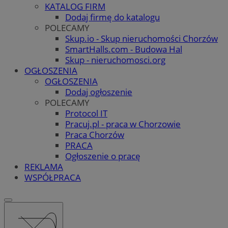
KATALOG FIRM
Dodaj firmę do katalogu
POLECAMY
Skup.io - Skup nieruchomości Chorzów
SmartHalls.com - Budowa Hal
Skup - nieruchomosci.org
OGŁOSZENIA
OGŁOSZENIA
Dodaj ogłoszenie
POLECAMY
Protocol IT
Pracuj.pl - praca w Chorzowie
Praca Chorzów
PRACA
Ogłoszenie o pracę
REKLAMA
WSPÓŁPRACA