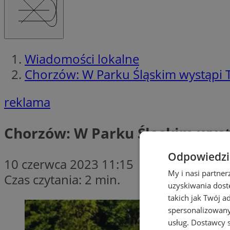
Wiadomości lokalne
Chorzów: W Parku Śląskim wystąpi Te
reklama
Chorzów: W Parku Śląskim wystą
Odpowiedzia
10 czerwca 2023 11:15
My i nasi partne
Czas czytania: 2 min.
uzyskiwania dost
takich jak Twój a
spersonalizowanyc
usług.
Dostawcy s