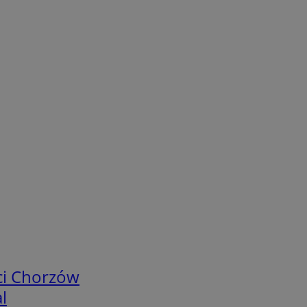
ci Chorzów
l