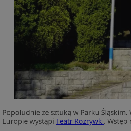
QeSessID
MvSessID
SessID
CookieScriptConse
__cf_bm
VISITOR_PRIVACY_
Popołudnie ze sztuką w Parku Śląskim. 
INGRESSCOOKIE
Europie wystąpi
Teatr Rozrywki
. Wstęp 