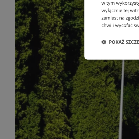
w tym wykorzysty
wyłącznie tej wi
zamiast na zgodz
chwili wycofać s
POKAŻ SZCZ
Niezbędne
Ni
Niezbędne pliki cook
zarządzanie kontem. 
Nazwa