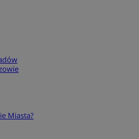
adów
rzowie
ie Miasta?