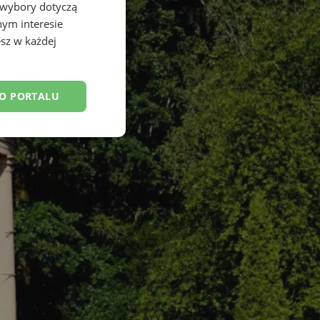
 wybory dotyczą
nym interesie
sz w każdej
DO PORTALU
esklasyfikowane
ane
owanie użytkownika i
j.