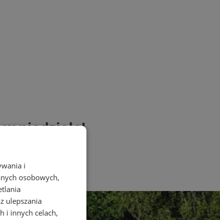
 w niedzielę!
ywania i
danych osobowych,
etlania
az ulepszania
 i innych celach,