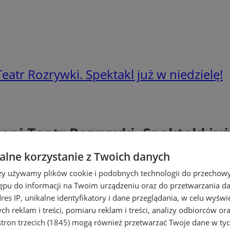
atr Rozrywki. Spektakl już w niedzielę!
pi Teatr Rozrywki. Spektakl już
lne korzystanie z Twoich danych
rzy używamy plików cookie i podobnych technologii do przechow
ępu do informacji na Twoim urządzeniu oraz do przetwarzania 
dres IP, unikalne identyfikatory i dane przeglądania, w celu wyświ
h reklam i treści, pomiaru reklam i treści, analizy odbiorców or
tron trzecich (1845)
mogą również przetwarzać Twoje dane w tych