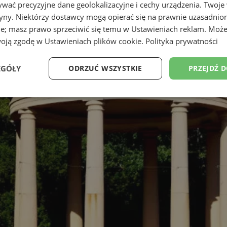
wać precyzyjne dane geolokalizacyjne i cechy urządzenia. Twoje
tryny. Niektórzy dostawcy mogą opierać się na prawnie uzasadnio
ie; masz prawo sprzeciwić się temu w
Ustawieniach reklam
. Może
woją zgodę w
Ustawieniach plików cookie
.
Polityka prywatności
EGÓŁY
ODRZUĆ WSZYSTKIE
PRZEJDŹ 
Wydajność
Targetowanie
Funkcjonalność
Ni
ezbędne
Wydajność
Targetowanie
Funkcjonalność
Niesklasyfikow
ie umożliwiają korzystanie z podstawowych funkcji strony internetowej, takich jak log
Bez niezbędnych plików cookie nie można prawidłowo korzystać ze strony internetowe
Okres
Provider
/
Domena
Opis
przechowywania