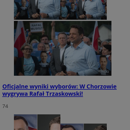
Oficjalne wyniki wyborów: W Chorzowie
wygrywa Rafał Trzaskowski!
74