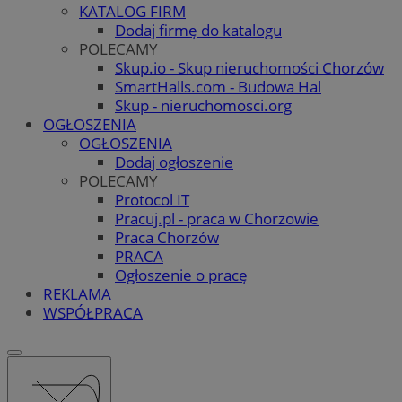
KATALOG FIRM
Dodaj firmę do katalogu
POLECAMY
Skup.io - Skup nieruchomości Chorzów
SmartHalls.com - Budowa Hal
Skup - nieruchomosci.org
OGŁOSZENIA
OGŁOSZENIA
Dodaj ogłoszenie
POLECAMY
Protocol IT
Pracuj.pl - praca w Chorzowie
Praca Chorzów
PRACA
Ogłoszenie o pracę
REKLAMA
WSPÓŁPRACA