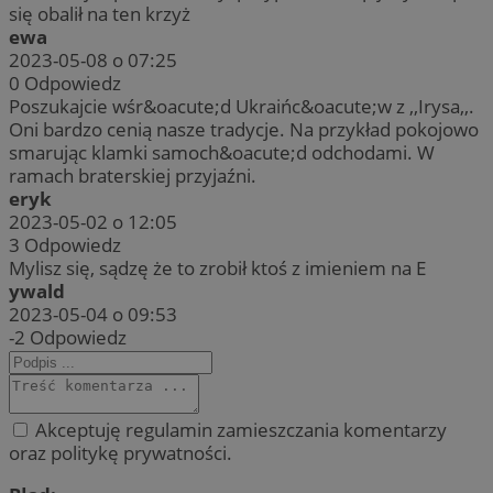
się obalił na ten krzyż
ewa
2023-05-08 o 07:25
0
Odpowiedz
Poszukajcie wśr&oacute;d Ukraińc&oacute;w z ,,Irysa,,.
Oni bardzo cenią nasze tradycje. Na przykład pokojowo
smarując klamki samoch&oacute;d odchodami. W
ramach braterskiej przyjaźni.
eryk
2023-05-02 o 12:05
3
Odpowiedz
Mylisz się, sądzę że to zrobił ktoś z imieniem na E
ywald
2023-05-04 o 09:53
-2
Odpowiedz
Akceptuję regulamin zamieszczania komentarzy
oraz politykę prywatności.