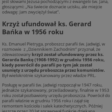
jest słowami Jezusa pochodzącymi z ewangelii św. Jana,
głoszącymi: „Na świecie doznacie ucisku, ale miejcie
odwagę: Jam zwyciężył świat”.
Krzyż ufundował ks. Gerard
Bańka w 1956 roku
Ks. Emanuel Pietryga, proboszcz parafii św. Jadwigi, w
rozmowie z „Dziennikiem Zachodnim” przyznał, że
zdewastowany
krzyż został ufundowany przez ks.
Gerarda Bankę (1908-1992) w grudniu 1956 roku,
kiedy powrócił do parafii po tym jak został
usunięty z urzędu proboszcza przez komunistów.
Był wielokrotnie szykanowany przez władze PRL.
Posługę w parafii św. Jadwigi rozpoczął w 1947 roku,
jednakże szykanowany, prześladowany, finalnie w 1953
roku został pozbawiony urzędu proboszcza. Powrócił do
parafii właśnie w grudniu 1956 roku i zajął się
remontem kościoła i salek katechetycznych. Później
jeszcze przez 20 lat sprawował funkcję dziekana