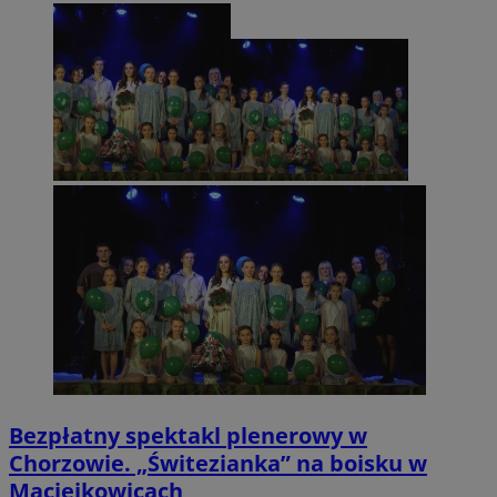
Bezpłatny spektakl plenerowy w
Chorzowie. „Świtezianka” na boisku w
Maciejkowicach