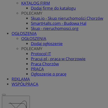
KATALOG FIRM
Dodaj firmę do katalogu
POLECAMY
Skup.io - Skup nieruchomości Chorzów
SmartHalls.com - Budowa Hal
Skup - nieruchomosci.org
OGŁOSZENIA
OGŁOSZENIA
Dodaj ogłoszenie
POLECAMY
Protocol IT
Pracuj.pl - praca w Chorzowie
Praca Chorzów
PRACA
Ogłoszenie o pracę
REKLAMA
WSPÓŁPRACA