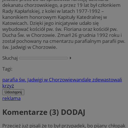
dekanatu chorzowskiego, a przez 19 lat był członkiem
Rady Kapłańskiej, z kolei w latach 1977-1992 –
kanonikiem honorowym Kapituły Katedralnej w
Katowicach. Dzięki jego inicjatywie udało się
wybudować kościół pw. św. Floriana oraz kościół pw.
Ducha Św. w Chorzowie. Zmarł 26 grudnia 1992 roku i
został pochowany na cmentarzu parafialnym parafii pw.
św. Jadwigi w Chorzowie.
Słuchaj
⏵︎
Tagi:
parafia św. Jadwigi w Chorzowie
wandale zdewastowali
krzyż
Udostępnij
reklama
Komentarze (3)
DODAJ
Przecież już pisali że to był przypadek, bo pijany chłopak