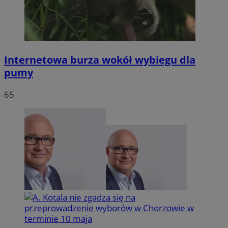
Internetowa burza wokół wybiegu dla
pumy
65