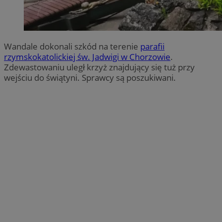
Wandale dokonali szkód na terenie
parafii
rzymskokatolickiej św. Jadwigi w Chorzowie
.
Zdewastowaniu uległ krzyż znajdujący się tuż przy
wejściu do świątyni. Sprawcy są poszukiwani.