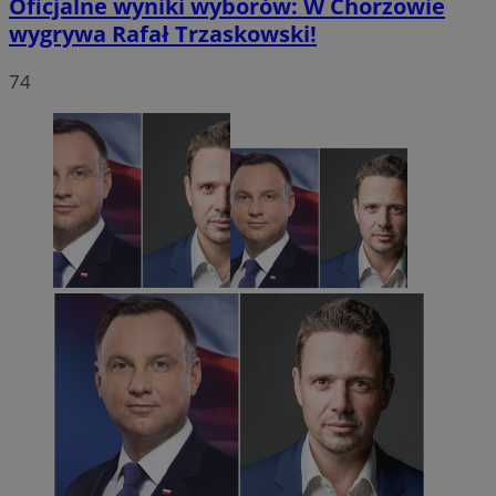
Oficjalne wyniki wyborów: W Chorzowie
wygrywa Rafał Trzaskowski!
74