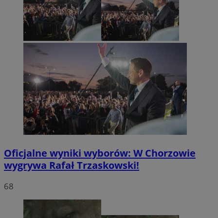
Oficjalne wyniki wyborów: W Chorzowie
wygrywa Rafał Trzaskowski!
68