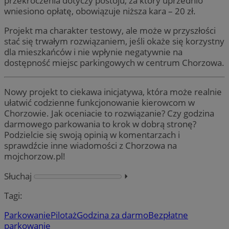
przekroczenia dotyczy postoju, za który uprzednio
wniesiono opłatę, obowiązuje niższa kara – 20 zł.
Projekt ma charakter testowy, ale może w przyszłości
stać się trwałym rozwiązaniem, jeśli okaże się korzystny
dla mieszkańców i nie wpłynie negatywnie na
dostępność miejsc parkingowych w centrum Chorzowa.
Nowy projekt to ciekawa inicjatywa, która może realnie
ułatwić codzienne funkcjonowanie kierowcom w
Chorzowie. Jak oceniacie to rozwiązanie? Czy godzina
darmowego parkowania to krok w dobrą stronę?
Podzielcie się swoją opinią w komentarzach i
sprawdźcie inne wiadomości z Chorzowa na
mojchorzow.pl!
Słuchaj
⏵︎
Tagi:
Parkowanie
Pilotaż
Godzina za darmo
Bezpłatne
parkowanie