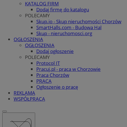
KATALOG FIRM
Dodaj firmę do katalogu
POLECAMY
Skup.io - Skup nieruchomości Chorzów
SmartHalls.com - Budowa Hal
Skup - nieruchomosci.org
OGŁOSZENIA
OGŁOSZENIA
Dodaj ogłoszenie
POLECAMY
Protocol IT
Pracuj.pl - praca w Chorzowie
Praca Chorzów
PRACA
Ogłoszenie o pracę
REKLAMA
WSPÓŁPRACA