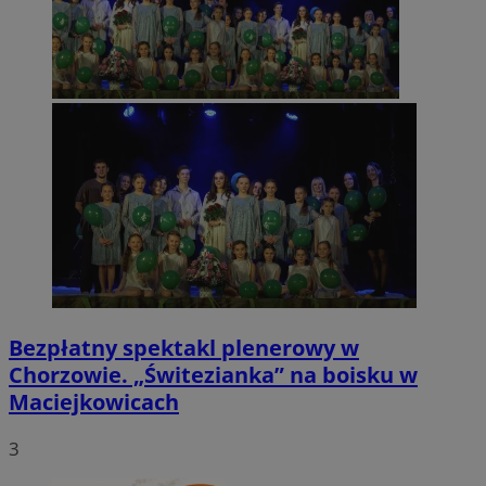
Bezpłatny spektakl plenerowy w
Chorzowie. „Świtezianka” na boisku w
Maciejkowicach
3