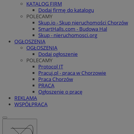
KATALOG FIRM
Dodaj firmę do katalogu
POLECAMY
Skup.io - Skup nieruchomości Chorzów
SmartHalls.com - Budowa Hal
Skup - nieruchomosci.org
OGŁOSZENIA
OGŁOSZENIA
Dodaj ogłoszenie
POLECAMY
Protocol IT
Pracuj.pl - praca w Chorzowie
Praca Chorzów
PRACA
Ogłoszenie o pracę
REKLAMA
WSPÓŁPRACA