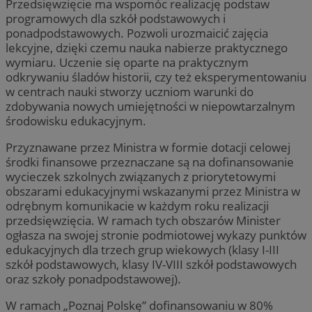
Przedsięwzięcie ma wspomóc realizację podstaw
programowych dla szkół podstawowych i
ponadpodstawowych. Pozwoli urozmaicić zajęcia
lekcyjne, dzięki czemu nauka nabierze praktycznego
wymiaru. Uczenie się oparte na praktycznym
odkrywaniu śladów historii, czy też eksperymentowaniu
w centrach nauki stworzy uczniom warunki do
zdobywania nowych umiejętności w niepowtarzalnym
środowisku edukacyjnym.
Przyznawane przez Ministra w formie dotacji celowej
środki finansowe przeznaczane są na dofinansowanie
wycieczek szkolnych związanych z priorytetowymi
obszarami edukacyjnymi wskazanymi przez Ministra w
odrębnym komunikacie w każdym roku realizacji
przedsięwzięcia. W ramach tych obszarów Minister
ogłasza na swojej stronie podmiotowej wykazy punktów
edukacyjnych dla trzech grup wiekowych (klasy I-III
szkół podstawowych, klasy IV-VIII szkół podstawowych
oraz szkoły ponadpodstawowej).
W ramach „Poznaj Polskę” dofinansowaniu w 80%