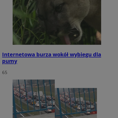
Internetowa burza wokół wybiegu dla
pumy
65