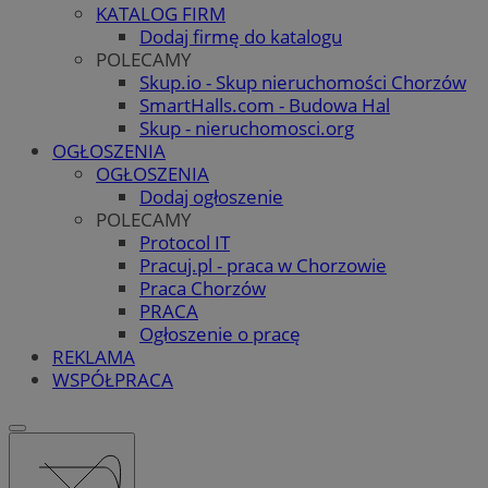
KATALOG FIRM
Dodaj firmę do katalogu
POLECAMY
Skup.io - Skup nieruchomości Chorzów
SmartHalls.com - Budowa Hal
Skup - nieruchomosci.org
OGŁOSZENIA
OGŁOSZENIA
Dodaj ogłoszenie
POLECAMY
Protocol IT
Pracuj.pl - praca w Chorzowie
Praca Chorzów
PRACA
Ogłoszenie o pracę
REKLAMA
WSPÓŁPRACA