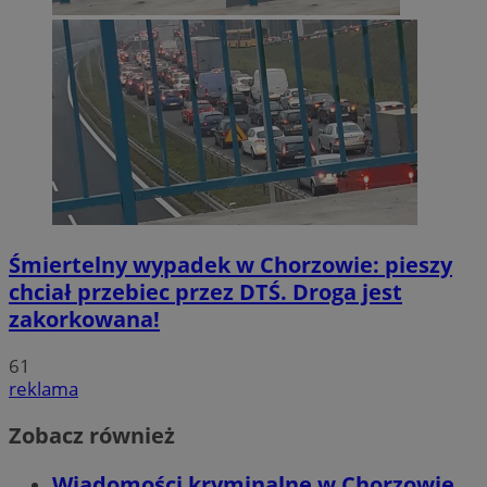
Śmiertelny wypadek w Chorzowie: pieszy
chciał przebiec przez DTŚ. Droga jest
zakorkowana!
61
reklama
Zobacz również
Wiadomości kryminalne w Chorzowie