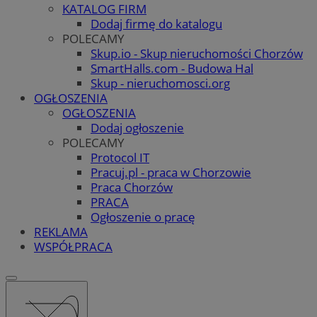
KATALOG FIRM
Dodaj firmę do katalogu
POLECAMY
Skup.io - Skup nieruchomości Chorzów
SmartHalls.com - Budowa Hal
Skup - nieruchomosci.org
OGŁOSZENIA
OGŁOSZENIA
Dodaj ogłoszenie
POLECAMY
Protocol IT
Pracuj.pl - praca w Chorzowie
Praca Chorzów
PRACA
Ogłoszenie o pracę
REKLAMA
WSPÓŁPRACA