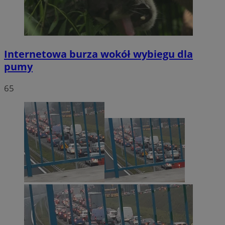
Internetowa burza wokół wybiegu dla
pumy
65