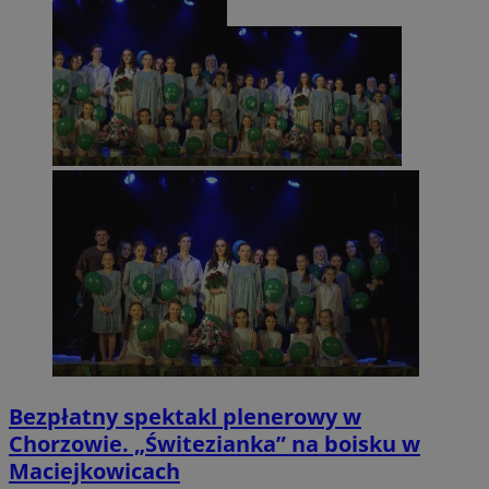
Bezpłatny spektakl plenerowy w
Chorzowie. „Świtezianka” na boisku w
Maciejkowicach