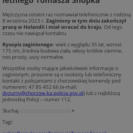
letniego Tomasza Snopka
Mężczyzna ostatni raz rozmawiał telefonicznie z rodziną
8 września 2023 r.
Zaginiony w tym dniu zakończył
pracę w Holandii i miał wracać do kraju
. Od tego
czasu nie nawiązał kontaktu.
Rysopis zaginionego
: wiek z wyglądu 35 lat, wzrost
175 cm, średnia budowa ciała, włosy krótkie ciemne,
nos prosty, uszy normalne.
Wszystkie osoby mające jakiekolwiek informacje o
zaginionym, proszone są o osobisty lub telefoniczny
kontakt z policjantami z chorzowskiej komendy pod
numerem: 47 85 452 66 (e-mail:
dyzurny@chorzow.ka.policja.gov.pl
) lub z najbliższą
jednostką Policji – numer 112.
Słuchaj
⏵︎
Tagi: