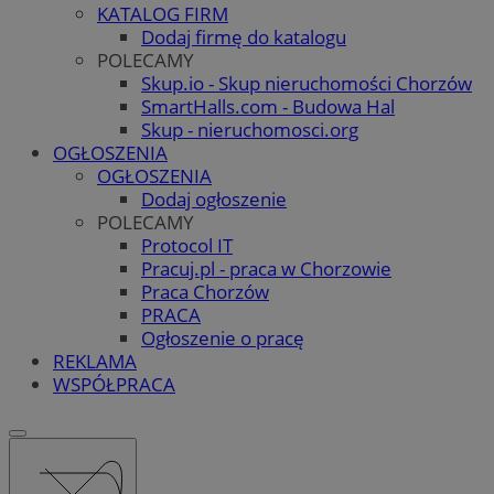
KATALOG FIRM
Dodaj firmę do katalogu
POLECAMY
Skup.io - Skup nieruchomości Chorzów
SmartHalls.com - Budowa Hal
Skup - nieruchomosci.org
OGŁOSZENIA
OGŁOSZENIA
Dodaj ogłoszenie
POLECAMY
Protocol IT
Pracuj.pl - praca w Chorzowie
Praca Chorzów
PRACA
Ogłoszenie o pracę
REKLAMA
WSPÓŁPRACA