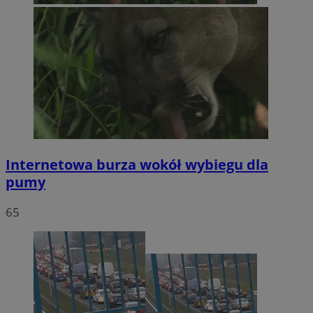
Internetowa burza wokół wybiegu dla
pumy
65