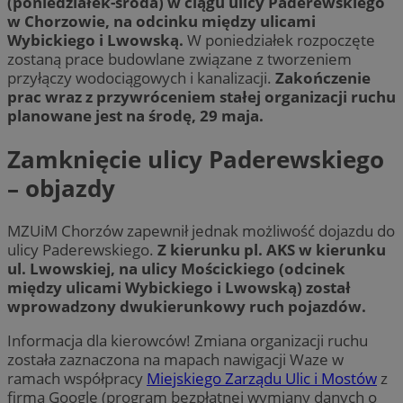
(poniedziałek-środa) w ciągu ulicy Paderewskiego
w Chorzowie, na odcinku między ulicami
Wybickiego i Lwowską.
W poniedziałek rozpoczęte
zostaną prace budowlane związane z tworzeniem
przyłączy wodociągowych i kanalizacji.
Zakończenie
prac wraz z przywróceniem stałej organizacji ruchu
planowane jest na środę, 29 maja.
Zamknięcie ulicy Paderewskiego
– objazdy
MZUiM Chorzów zapewnił jednak możliwość dojazdu do
ulicy Paderewskiego.
Z kierunku pl. AKS w kierunku
ul. Lwowskiej, na ulicy Mościckiego (odcinek
między ulicami Wybickiego i Lwowską) został
wprowadzony dwukierunkowy ruch pojazdów.
Informacja dla kierowców! Zmiana organizacji ruchu
została zaznaczona na mapach nawigacji Waze w
ramach współpracy
Miejskiego Zarządu Ulic i Mostów
z
firmą Google (program bezpłatnej wymiany danych o