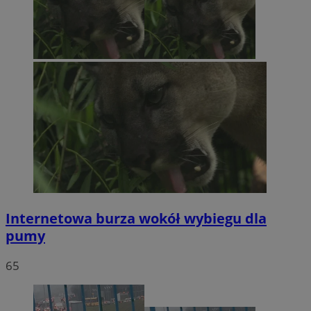
Internetowa burza wokół wybiegu dla
pumy
65