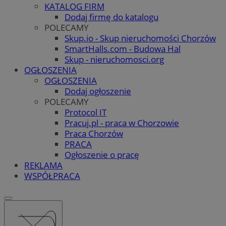
KATALOG FIRM
Dodaj firmę do katalogu
POLECAMY
Skup.io - Skup nieruchomości Chorzów
SmartHalls.com - Budowa Hal
Skup - nieruchomosci.org
OGŁOSZENIA
OGŁOSZENIA
Dodaj ogłoszenie
POLECAMY
Protocol IT
Pracuj.pl - praca w Chorzowie
Praca Chorzów
PRACA
Ogłoszenie o pracę
REKLAMA
WSPÓŁPRACA