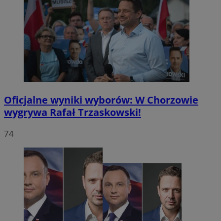
Oficjalne wyniki wyborów: W Chorzowie
wygrywa Rafał Trzaskowski!
74