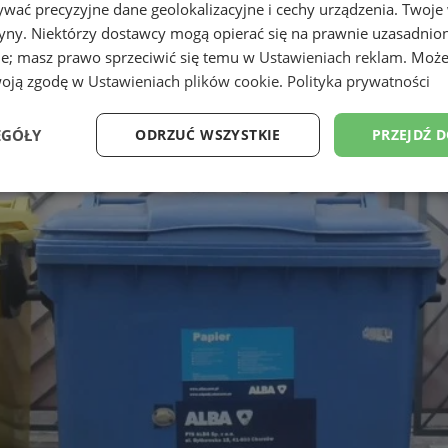
wać precyzyjne dane geolokalizacyjne i cechy urządzenia. Twoje
tryny. Niektórzy dostawcy mogą opierać się na prawnie uzasadnio
ie; masz prawo sprzeciwić się temu w
Ustawieniach reklam
. Może
woją zgodę w
Ustawieniach plików cookie
.
Polityka prywatności
EGÓŁY
ODRZUĆ WSZYSTKIE
PRZEJDŹ 
Wydajność
Targetowanie
Funkcjonalność
Ni
ezbędne
Wydajność
Targetowanie
Funkcjonalność
Niesklasyfikow
ie umożliwiają korzystanie z podstawowych funkcji strony internetowej, takich jak log
Bez niezbędnych plików cookie nie można prawidłowo korzystać ze strony internetowe
Okres
Provider
/
Domena
Opis
przechowywania