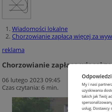
Wiadomości lokalne
Chorzowianie zapłacą więcej za wyw
reklama
Chorzowianie zapłacą więcej z
Odpowiedzia
06 lutego 2023 09:45
My i nasi partne
Czas czytania: 6 min.
uzyskiwania dost
takich jak Twój a
spersonalizowanyc
usług.
Dostawcy s