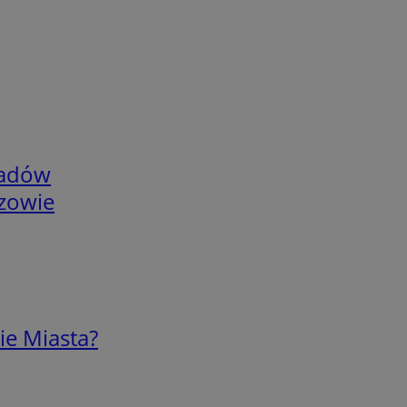
adów
rzowie
ie Miasta?