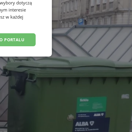
 wybory dotyczą
nym interesie
sz w każdej
DO PORTALU
esklasyfikowane
ane
owanie użytkownika i
j.