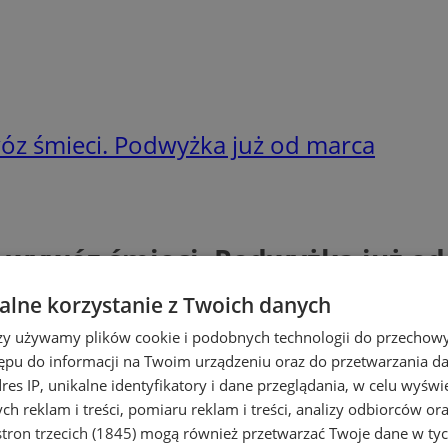
óz śmieci. Podwyżka już od marca
a wywóz śmieci. Podwyżka już o
lne korzystanie z Twoich danych
rzy używamy plików cookie i podobnych technologii do przechow
ępu do informacji na Twoim urządzeniu oraz do przetwarzania 
dres IP, unikalne identyfikatory i dane przeglądania, w celu wyświ
h reklam i treści, pomiaru reklam i treści, analizy odbiorców or
tron trzecich (1845)
mogą również przetwarzać Twoje dane w tych