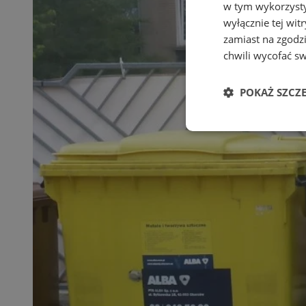
w tym wykorzysty
wyłącznie tej wi
zamiast na zgodz
chwili wycofać s
POKAŻ SZCZ
Niezbędne
Ni
Niezbędne pliki cook
zarządzanie kontem. 
Nazwa