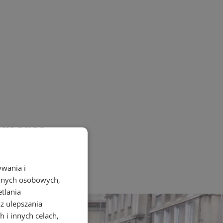
d marca
ywania i
danych osobowych,
etlania
az ulepszania
 i innych celach,