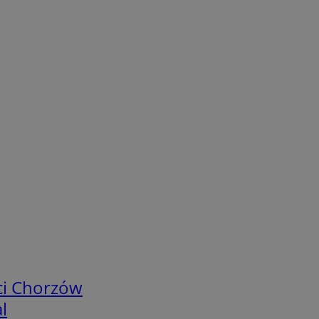
ci Chorzów
l