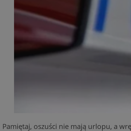
QeSessID
MvSessID
SessID
CookieScriptConse
__cf_bm
VISITOR_PRIVACY_
INGRESSCOOKIE
Pamiętaj, oszuści nie mają urlopu, a wr