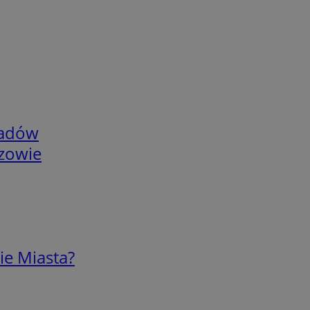
adów
rzowie
ie Miasta?