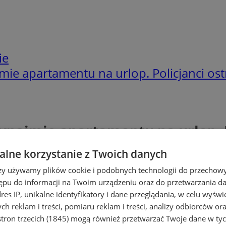
ie
e apartamentu na urlop. Policjanci ost
najmie apartamentu na urlop. P
lne korzystanie z Twoich danych
rzy używamy plików cookie i podobnych technologii do przechow
ępu do informacji na Twoim urządzeniu oraz do przetwarzania 
dres IP, unikalne identyfikatory i dane przeglądania, w celu wyświ
h reklam i treści, pomiaru reklam i treści, analizy odbiorców or
tron trzecich (1845)
mogą również przetwarzać Twoje dane w tych