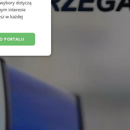
 wybory dotyczą
nym interesie
sz w każdej
DO PORTALU
esklasyfikowane
ane
owanie użytkownika i
j.