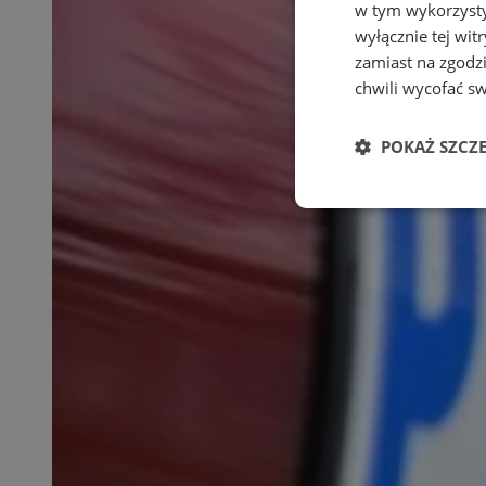
w tym wykorzysty
wyłącznie tej wi
zamiast na zgodz
chwili wycofać s
POKAŻ SZCZ
Niezbędne
Ni
Niezbędne pliki cook
zarządzanie kontem. 
Nazwa