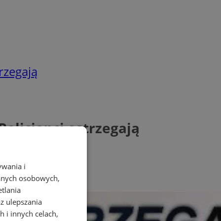
rzegają
olicjanci ostrzegają
ywania i
danych osobowych,
etlania
az ulepszania
 i innych celach,