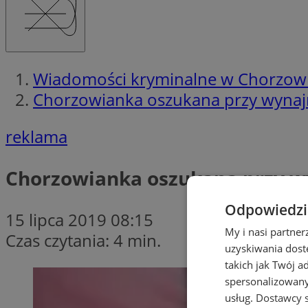
Wiadomości kryminalne w Chorzow
Chorzowianka oszukana przy wynajmi
reklama
Chorzowianka oszukana przy wy
Odpowiedzia
15 lipca 2019 08:15
My i nasi partne
Czas czytania: 4 min.
uzyskiwania dost
takich jak Twój a
spersonalizowanyc
usług.
Dostawcy s