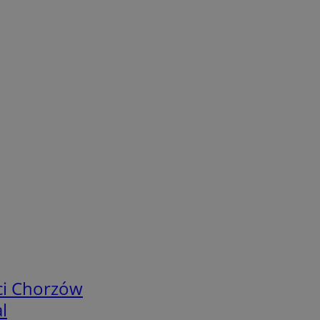
ci Chorzów
l