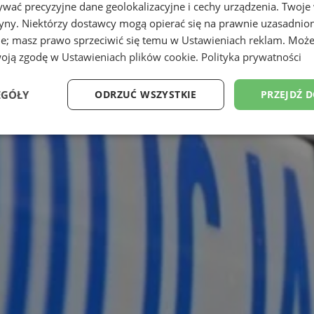
wać precyzyjne dane geolokalizacyjne i cechy urządzenia. Twoje
tryny. Niektórzy dostawcy mogą opierać się na prawnie uzasadnio
ie; masz prawo sprzeciwić się temu w
Ustawieniach reklam
. Może
woją zgodę w
Ustawieniach plików cookie
.
Polityka prywatności
EGÓŁY
ODRZUĆ WSZYSTKIE
PRZEJDŹ 
Wydajność
Targetowanie
Funkcjonalność
Ni
ezbędne
Wydajność
Targetowanie
Funkcjonalność
Niesklasyfikow
ie umożliwiają korzystanie z podstawowych funkcji strony internetowej, takich jak log
Bez niezbędnych plików cookie nie można prawidłowo korzystać ze strony internetowe
Okres
Provider
/
Domena
Opis
przechowywania