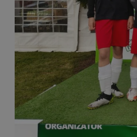
QeSessID
MvSessID
SessID
CookieScriptConse
__cf_bm
VISITOR_PRIVACY_
INGRESSCOOKIE