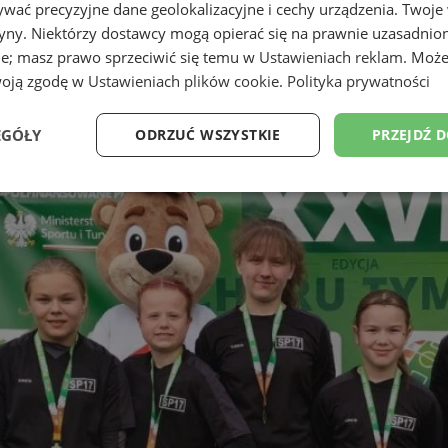
wać precyzyjne dane geolokalizacyjne i cechy urządzenia. Twoje
tryny. Niektórzy dostawcy mogą opierać się na prawnie uzasadnio
ie; masz prawo sprzeciwić się temu w
Ustawieniach reklam
. Może
woją zgodę w
Ustawieniach plików cookie
.
Polityka prywatności
EGÓŁY
ODRZUĆ WSZYSTKIE
PRZEJDŹ 
Wydajność
Targetowanie
Funkcjonalność
Ni
ezbędne
Wydajność
Targetowanie
Funkcjonalność
Niesklasyfikow
ie umożliwiają korzystanie z podstawowych funkcji strony internetowej, takich jak log
Bez niezbędnych plików cookie nie można prawidłowo korzystać ze strony internetowe
Okres
Provider
/
Domena
Opis
przechowywania