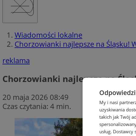
Wiadomości lokalne
Chorzowianki najlepsze na Śląsku! 
reklama
Chorzowianki najlepsze na Ślą
Odpowiedzia
20 maja 2026 08:49
My i nasi partne
Czas czytania: 4 min.
uzyskiwania dost
takich jak Twój a
spersonalizowanyc
usług.
Dostawcy s