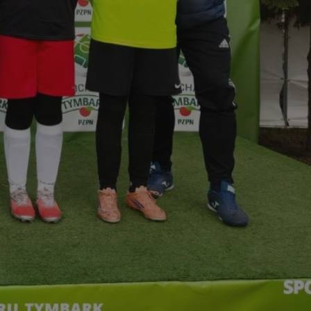
entyfikator sesji.
entyfikator sesji.
entyfikator sesji.
rzez usługę Cookie-
preferencji
 na pliki cookie.
ookie Cookie-
niania ludzi i
trony internetowej,
e ważnych raportów
ryny internetowej.
nformacje o zgodzie
ncjach dotyczących
ia z witryny.
olityki prywatności
ich przestrzeganie
temu użytkownik nie
woich preferencji,
 z regulacjami
erów obsługuje
ekście
lu optymalizacji