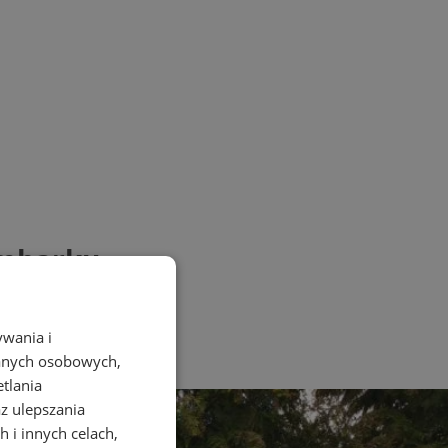
ymbarku
ywania i
danych osobowych,
etlania
az ulepszania
 i innych celach,