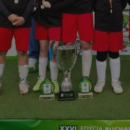
mojchorzow.pl
1 rok
Ten plik cookie przechowuje id
mojchorzow.pl
1 rok
Ten plik cookie przechowuje id
mojchorzow.pl
1 rok
Ten plik cookie przechowuje id
nt
4 tygodnie 2 dni
Ten plik cookie jest używany p
CookieScript
Script.com do zapamiętywania 
mojchorzow.pl
dotyczących zgody użytkownika
Jest to konieczne, aby baner c
Script.com działał poprawnie.
29 minut 53
Ten plik cookie służy do rozróż
Cloudflare Inc.
sekundy
botów. Jest to korzystne dla s
.temu.com
ponieważ umożliwia tworzeni
na temat korzystania z jej wit
METADATA
5 miesięcy 4
Ten plik cookie przechowuje i
YouTube
tygodnie
użytkownika oraz jego prefere
.youtube.com
prywatności podczas korzystan
Rejestruje wybory dotyczące p
Google Privacy Policy
i ustawień zgody, zapewniając 
w kolejnych wizytach. Dzięki 
musi ponownie konfigurować s
co zwiększa wygodę i zgodność
ochrony danych.
Sesja
Rejestruje, który klaster serw
NGINX Inc.
gościa. Jest to używane w kont
bh.contextweb.com
równoważenia obciążenia w ce
doświadczenia użytkownika.