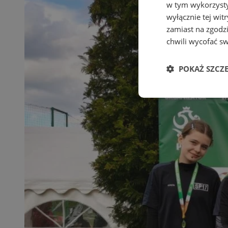
w tym wykorzysty
wyłącznie tej wi
zamiast na zgodz
chwili wycofać s
POKAŻ SZCZ
Niezbędne
Ni
Niezbędne pliki cook
zarządzanie kontem. 
Nazwa