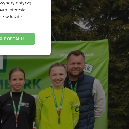
 wybory dotyczą
nym interesie
sz w każdej
DO PORTALU
esklasyfikowane
ane
owanie użytkownika i
j.