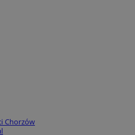
ci Chorzów
l