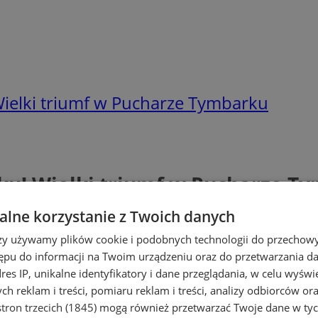
Wielki triumf w Pucharze Tymbarku
sku! Wielki triumf w Pucharze T
lne korzystanie z Twoich danych
rzy używamy plików cookie i podobnych technologii do przechow
ępu do informacji na Twoim urządzeniu oraz do przetwarzania 
dres IP, unikalne identyfikatory i dane przeglądania, w celu wyświ
h reklam i treści, pomiaru reklam i treści, analizy odbiorców or
tron trzecich (1845)
mogą również przetwarzać Twoje dane w tych