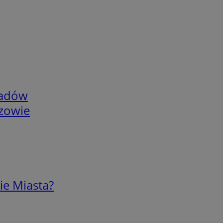
adów
rzowie
ie Miasta?