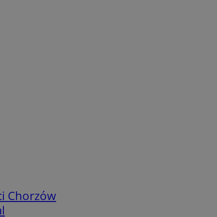
ci Chorzów
l