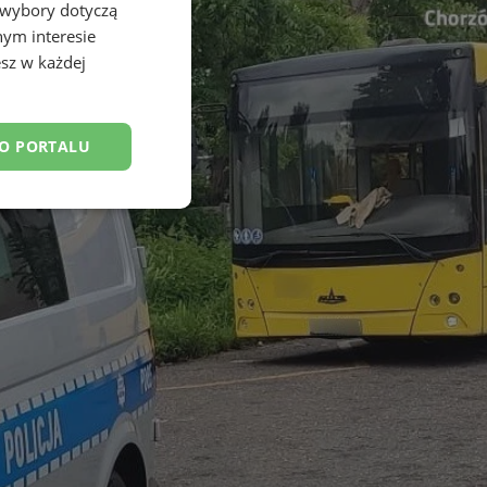
 wybory dotyczą
nym interesie
sz w każdej
DO PORTALU
esklasyfikowane
ane
owanie użytkownika i
j.