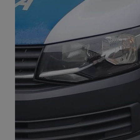
QeSessID
MvSessID
SessID
CookieScriptConse
__cf_bm
VISITOR_PRIVACY_
INGRESSCOOKIE