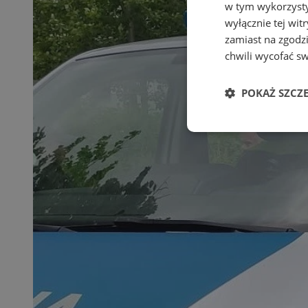
w tym wykorzysty
wyłącznie tej wi
zamiast na zgodz
chwili wycofać s
POKAŻ SZCZ
Niezbędne
Ni
Niezbędne pliki cook
zarządzanie kontem. 
Nazwa