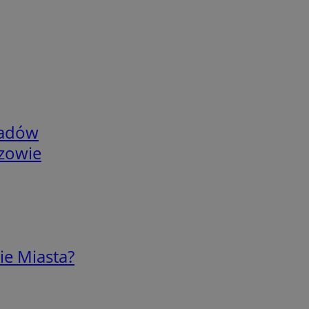
adów
rzowie
ie Miasta?