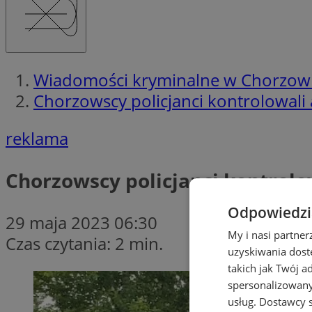
Wiadomości kryminalne w Chorzow
Chorzowscy policjanci kontrolowali
reklama
Chorzowscy policjanci kontrolo
Odpowiedzia
29 maja 2023 06:30
My i nasi partne
Czas czytania: 2 min.
uzyskiwania dost
takich jak Twój a
spersonalizowanyc
usług.
Dostawcy s