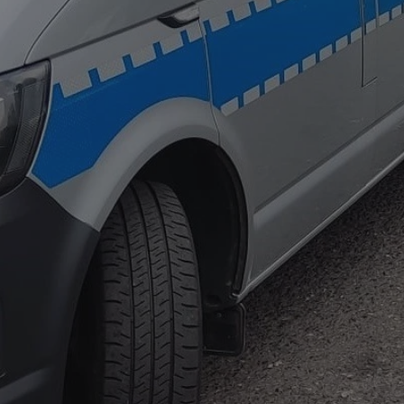
mojchorzow.pl
1 rok
Ten plik cookie przechowuje id
mojchorzow.pl
1 rok
Ten plik cookie przechowuje id
mojchorzow.pl
1 rok
Ten plik cookie przechowuje id
nt
4 tygodnie 2 dni
Ten plik cookie jest używany p
CookieScript
Script.com do zapamiętywania 
mojchorzow.pl
dotyczących zgody użytkownika
Jest to konieczne, aby baner c
Script.com działał poprawnie.
29 minut 53
Ten plik cookie służy do rozróż
Cloudflare Inc.
sekundy
botów. Jest to korzystne dla s
.temu.com
ponieważ umożliwia tworzeni
na temat korzystania z jej wit
METADATA
5 miesięcy 4
Ten plik cookie przechowuje i
YouTube
tygodnie
użytkownika oraz jego prefere
.youtube.com
prywatności podczas korzystan
Rejestruje wybory dotyczące p
Google Privacy Policy
i ustawień zgody, zapewniając 
w kolejnych wizytach. Dzięki 
musi ponownie konfigurować s
co zwiększa wygodę i zgodność
ochrony danych.
Sesja
Rejestruje, który klaster serw
NGINX Inc.
gościa. Jest to używane w kont
bh.contextweb.com
równoważenia obciążenia w ce
doświadczenia użytkownika.