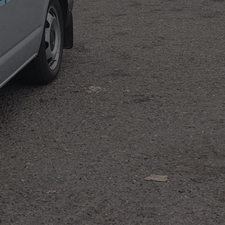
entyfikator sesji.
entyfikator sesji.
entyfikator sesji.
rzez usługę Cookie-
preferencji
 na pliki cookie.
ookie Cookie-
niania ludzi i
trony internetowej,
e ważnych raportów
ryny internetowej.
nformacje o zgodzie
ncjach dotyczących
ia z witryny.
olityki prywatności
ich przestrzeganie
temu użytkownik nie
woich preferencji,
 z regulacjami
erów obsługuje
ekście
lu optymalizacji