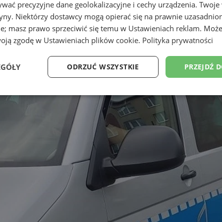
wać precyzyjne dane geolokalizacyjne i cechy urządzenia. Twoje
tryny. Niektórzy dostawcy mogą opierać się na prawnie uzasadnio
ie; masz prawo sprzeciwić się temu w
Ustawieniach reklam
. Może
woją zgodę w
Ustawieniach plików cookie
.
Polityka prywatności
EGÓŁY
ODRZUĆ WSZYSTKIE
PRZEJDŹ 
Wydajność
Targetowanie
Funkcjonalność
Ni
ezbędne
Wydajność
Targetowanie
Funkcjonalność
Niesklasyfikow
ie umożliwiają korzystanie z podstawowych funkcji strony internetowej, takich jak log
Bez niezbędnych plików cookie nie można prawidłowo korzystać ze strony internetowe
Okres
Provider
/
Domena
Opis
przechowywania