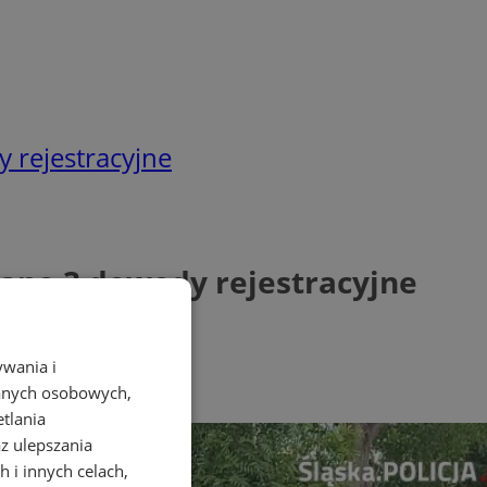
 rejestracyjne
mano 3 dowody rejestracyjne
ywania i
danych osobowych,
etlania
az ulepszania
 i innych celach,