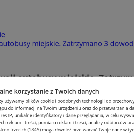
ie
 autobusy miejskie. Zatrzymano 3 dowody
wali autobusy miejskie. Zatrzy
lne korzystanie z Twoich danych
rzy używamy plików cookie i podobnych technologii do przechow
ępu do informacji na Twoim urządzeniu oraz do przetwarzania 
dres IP, unikalne identyfikatory i dane przeglądania, w celu wyświ
h reklam i treści, pomiaru reklam i treści, analizy odbiorców or
tron trzecich (1845)
mogą również przetwarzać Twoje dane w tych