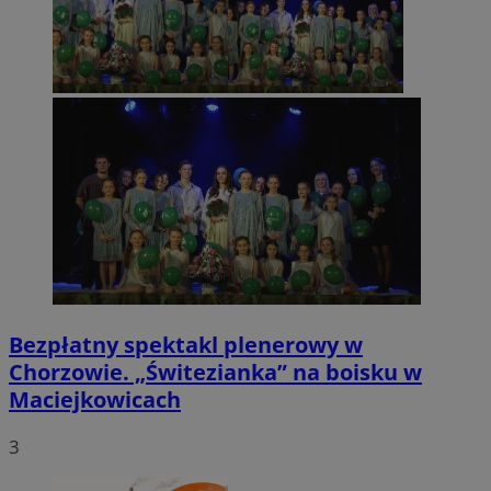
Bezpłatny spektakl plenerowy w
Chorzowie. „Świtezianka” na boisku w
Maciejkowicach
3