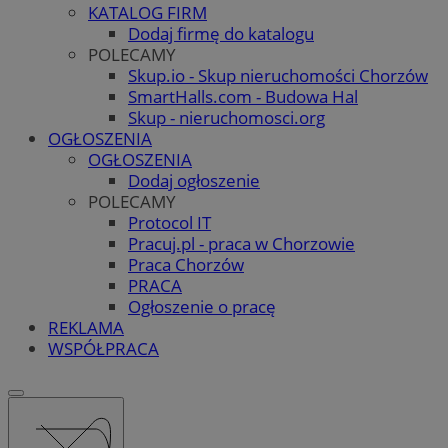
KATALOG FIRM
Dodaj firmę do katalogu
POLECAMY
Skup.io - Skup nieruchomości Chorzów
SmartHalls.com - Budowa Hal
Skup - nieruchomosci.org
OGŁOSZENIA
OGŁOSZENIA
Dodaj ogłoszenie
POLECAMY
Protocol IT
Pracuj.pl - praca w Chorzowie
Praca Chorzów
PRACA
Ogłoszenie o pracę
REKLAMA
WSPÓŁPRACA