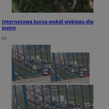
Internetowa burza wokół wybiegu dla
pumy
65