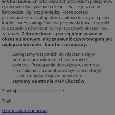
w Chorzowie
. Zbiórka wśród chorzowskich policjantów
i pracowników cywilnych rozpoczęła się jeszcze w
listopadzie. Oprócz pieniędzy, które zostały
przeznaczone na zakup dobrej jakości karmy dla psów i
kotów, osoby zaangażowane przyniosły koce i ręczniki.
Nie zabrakło również innych przydatnych akcesoriów i
zabawek.
Zebrane koce są szczególnie ważne w
okresie zimowym, aby zapewnić czworonogom jak
najlepsze warunki i komfort termiczny.
Zachęcamy wszystkich do włączania się w
pomoc schroniskom dla bezdomnych
zwierząt. Przekazanie darowizny wspomoże
ich działalność a dodatkowo być może któryś
z czworonogów znajdzie nowy dom. –
czytamy na stronie KMP Chorzów.
Słuchaj
⏵︎
Tagi:
schronisko
mundurowi