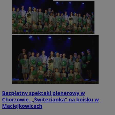
Bezpłatny spektakl plenerowy w
Chorzowie. „Świtezianka” na boisku w
Maciejkowicach