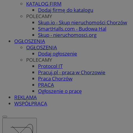
KATALOG FIRM
Dodaj firmę do katalogu
POLECAMY
Skup.io - Skup nieruchomości Chorzów
SmartHalls.com - Budowa Hal
Skup - nieruchomosci.org
OGŁOSZENIA
OGŁOSZENIA
Dodaj ogłoszenie
POLECAMY
Protocol IT
Pracuj.pl - praca w Chorzowie
Praca Chorzów
PRACA
Ogłoszenie o pracę
REKLAMA
WSPÓŁPRACA