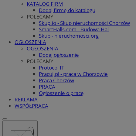
KATALOG FIRM
Dodaj firmę do katalogu
POLECAMY
Skup.io - Skup nieruchomości Chorzów
SmartHalls.com - Budowa Hal
Skup - nieruchomosci.org
OGŁOSZENIA
OGŁOSZENIA
Dodaj ogłoszenie
POLECAMY
Protocol IT
Pracuj.pl - praca w Chorzowie
Praca Chorzów
PRACA
Ogłoszenie o pracę
REKLAMA
WSPÓŁPRACA