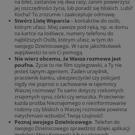
na bilet, zastanów się dwa razy, zanim powierzysz
jej oszczędności życia, lub poradź się bliskich. Lubi?
Kocha? To zrozumie i zaakceptuje odmowę.
Stwórz Listę Wsparcia
– kontaktów do osób,
którym ufasz. Miej zawsze pod ręką, np. w domu
na kartce na lodówce, numery telefonu do
najbliższych Osób, którym ufasz, w tym do
swojego Dzielnicowego. W razie jakichkolwiek
wątpliwości to oni Ci pomogą.
Nie wierz obcemu, że Wasza rozmowa jest
poufna.
Życie to nie film szpiegowski, a Ty nie
jesteś tajnym agentem. Żaden urzędnik,
pracownik banku, ubezpieczyciel czy policjant
nigdy nie poprosi o zachowanie w tajemnicy
Waszej rozmowy! To samo dotyczy rzekomych
znajomych syna, córki czy wnuczka. Przeciwnie:
każda prośba Nieznajomego o nieinformowanie
rodziny czy bliskich o Waszej rozmowie powinna
natychmiast wzbudzić Twoją czujność!
Poznaj swojego Dzielnicowego
. Telefon do
swojego Dzielnicowego sprawdzisz dzięki aplikacji
mobilnej Moja Komenda lub na stronach