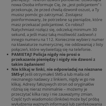
nowa Osoba informuje Cię, że „jest policjantem” i
przekonuje, że przed chwilą dzwonił oszust, a Ty
musisz pomóc go zatrzymać. Zostajesz
poinformowany, że potrzebne są pieniądze, które
masz przekazać policjantowi. Co robisz?
Natychmiast rozłącz się, odczekaj minimum 30
sekund, a jeśli masz taką możliwość zadzwoń z
innego numeru na 112. Koniecznie wybierz numer
na klawiaturze numerycznej, nie oddzwaniaj z listy
połączeń, które wyświetlają się na telefonie.
PAMIETAJ! Policja nigdy nie prosi o
przekazanie pieniędzy i nigdy nie dzwoni z
takim żądaniem!
Nie klikaj w linki, nie odpowiadaj na nieznane
SMS-y!
Jeśli otrzymałeś SMS-a lub maila od
nieznanego nadawcy z linkiem, nigdy w go nie
klikaj. Adresy fałszywych stron od oryginałów
różnią się nieraz minimalnie – możemy je
przeczytać kilka razy i nie zauważymy zmian.
Część tych wiadomości (linków) może być próbą
wyłudzenia ważnych informacji lub zainfekowania