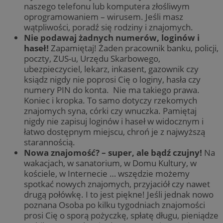
naszego telefonu lub komputera złośliwym
oprogramowaniem – wirusem. Jeśli masz
wątpliwości, poradź się rodziny i znajomych.
Nie podawaj żadnych numerów, loginów i
haseł!
Zapamiętaj! Żaden pracownik banku, policji,
poczty, ZUS-u, Urzędu Skarbowego,
ubezpieczyciel, lekarz, inkasent, gazownik czy
ksiądz nigdy nie poprosi Cię o loginy, hasła czy
numery PIN do konta. Nie ma takiego prawa.
Koniec i kropka. To samo dotyczy rzekomych
znajomych syna, córki czy wnuczka. Pamiętaj
nigdy nie zapisuj loginów i haseł w widocznym i
łatwo dostępnym miejscu, chroń je z najwyższą
starannością.
Nowa znajomość? – super, ale bądź czujny!
Na
wakacjach, w sanatorium, w Domu Kultury, w
kościele, w Internecie … wszędzie możemy
spotkać nowych znajomych, przyjaciół czy nawet
drugą połówkę. I to jest piękne! Jeśli jednak nowo
poznana Osoba po kilku tygodniach znajomości
prosi Cię o sporą pożyczkę, spłatę długu, pieniądze