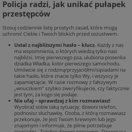
Policja radzi, jak unikać pułapek
przestępców
Stosuj codziennie listę prostych zasad, które mogą
uchronić Ciebie i Twoich bliskich przed oszustwem.
Ustal z najbliższymi hasło – klucz
. Każdy z nas
ma wspomnienia, o których wiedzą tylko nasi
najbliżsi. Imię pierwszego psa, ulubiona piosenka
dziadka Władka, kolor pierwszego samochodu.
Umówcie się z rodziną/przyjaciółmi/sąsiadami na
takie hasło, które znacie tylko Wy, i wszyscy je
zapamiętajcie. W razie rozmowy z fałszywym
„wnuczkiem” szybko zweryfikujecie, czy faktycznie
jest tym, za kogo się podaje.
Nie ufaj – sprawdzaj z kim rozmawiasz!
Wyobraź sobie taką sytuację: dzwoni telefon,
podnosisz słuchawkę. Osoba, z którą rozmawiasz
przekonuje, że jest Twoim krewnym lub jego
znajomym i informuje, że pilnie potrzebuje
pieniędzy. Telefon dzwoni ponownie. Dzwoniąca