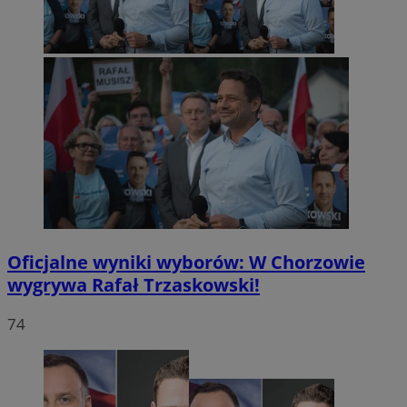
Oficjalne wyniki wyborów: W Chorzowie
wygrywa Rafał Trzaskowski!
74