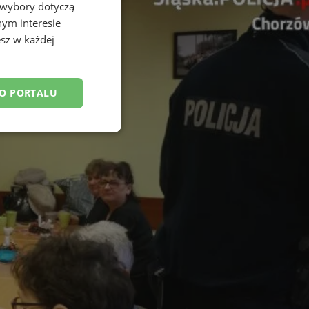
 wybory dotyczą
nym interesie
sz w każdej
DO PORTALU
esklasyfikowane
ane
owanie użytkownika i
j.