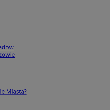
adów
rzowie
ie Miasta?