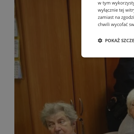
w tym wykorzysty
wyłącznie tej wi
zamiast na zgodz
chwili wycofać s
POKAŻ SZCZ
Niezbędne
Ni
Niezbędne pliki cook
zarządzanie kontem. 
Nazwa