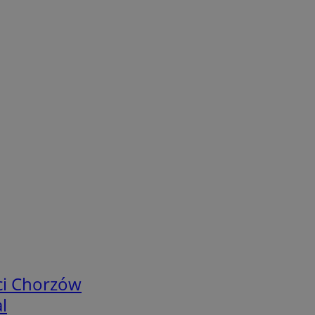
ci Chorzów
l