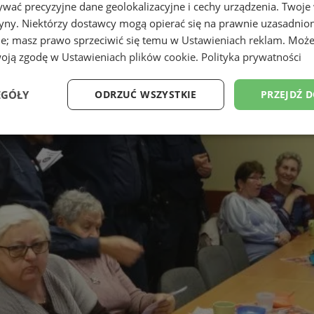
wać precyzyjne dane geolokalizacyjne i cechy urządzenia. Twoje
tryny. Niektórzy dostawcy mogą opierać się na prawnie uzasadnio
ie; masz prawo sprzeciwić się temu w
Ustawieniach reklam
. Może
woją zgodę w
Ustawieniach plików cookie
.
Polityka prywatności
EGÓŁY
ODRZUĆ WSZYSTKIE
PRZEJDŹ 
Wydajność
Targetowanie
Funkcjonalność
Ni
ezbędne
Wydajność
Targetowanie
Funkcjonalność
Niesklasyfikow
ie umożliwiają korzystanie z podstawowych funkcji strony internetowej, takich jak log
Bez niezbędnych plików cookie nie można prawidłowo korzystać ze strony internetowe
Okres
Provider
/
Domena
Opis
przechowywania