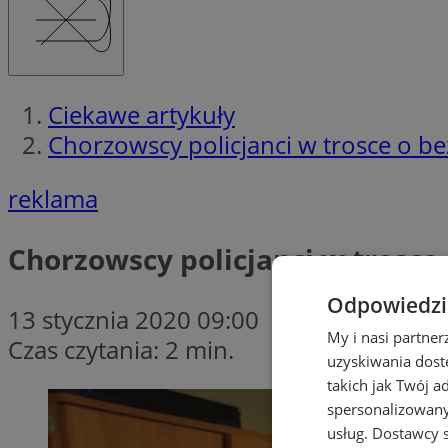
Ciekawe artykuły
Chorzowscy policjanci w trosce o b
reklama
Chorzowscy policjanci w trosce
Odpowiedzia
13 stycznia 2020 09:00
My i nasi partne
Czas czytania: 2 min.
uzyskiwania dost
takich jak Twój a
spersonalizowanyc
usług.
Dostawcy s