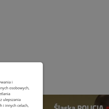
ywania i
danych osobowych,
etlania
az ulepszania
 i innych celach,