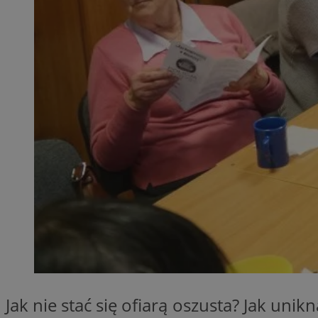
QeSessID
MvSessID
SessID
CookieScriptConse
__cf_bm
VISITOR_PRIVACY_
INGRESSCOOKIE
Jak nie stać się ofiarą oszusta? Jak uni