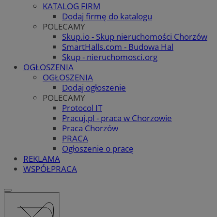
KATALOG FIRM
Dodaj firmę do katalogu
POLECAMY
Skup.io - Skup nieruchomości Chorzów
SmartHalls.com - Budowa Hal
Skup - nieruchomosci.org
OGŁOSZENIA
OGŁOSZENIA
Dodaj ogłoszenie
POLECAMY
Protocol IT
Pracuj.pl - praca w Chorzowie
Praca Chorzów
PRACA
Ogłoszenie o pracę
REKLAMA
WSPÓŁPRACA