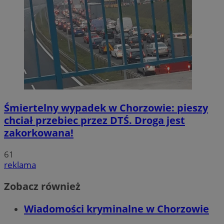
Śmiertelny wypadek w Chorzowie: pieszy
chciał przebiec przez DTŚ. Droga jest
zakorkowana!
61
reklama
Zobacz również
Wiadomości kryminalne w Chorzowie