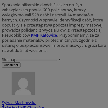
Spotkanie piłkarskie dwóch śląskich drużyn
zabezpieczało prawie 600 policjantów, którzy
wylegitymowali 528 osób i nałożyli 14 mandatów
karnych. Czynności w sprawie identyfikacji osób, które
dopuściły się przestępstwa podczas imprezy masowej,
prowadzą policjanci z Wydziału
dw.
z Przestępczością
Pseudokibiców
KMP Katowice
. Przypominamy, że za
posiadanie materiałów pirotechnicznych, zgodnie z
ustawą o bezpieczeństwie imprez masowych, grozi kara
nawet do 5 lat wiezienia.
Słuchaj
⏵︎
Udostępnij
Sylwia Machowska
Źródło:
KMP Chorzów