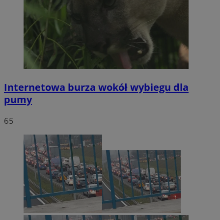
Internetowa burza wokół wybiegu dla
pumy
65