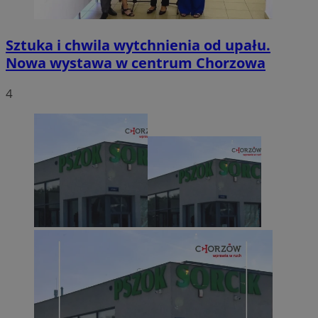
Sztuka i chwila wytchnienia od upału.
Nowa wystawa w centrum Chorzowa
4