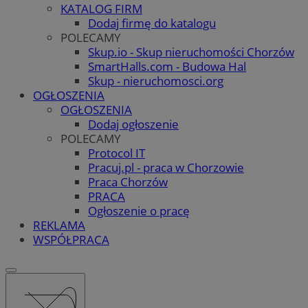
KATALOG FIRM
Dodaj firmę do katalogu
POLECAMY
Skup.io - Skup nieruchomości Chorzów
SmartHalls.com - Budowa Hal
Skup - nieruchomosci.org
OGŁOSZENIA
OGŁOSZENIA
Dodaj ogłoszenie
POLECAMY
Protocol IT
Pracuj.pl - praca w Chorzowie
Praca Chorzów
PRACA
Ogłoszenie o pracę
REKLAMA
WSPÓŁPRACA