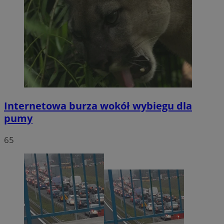
Internetowa burza wokół wybiegu dla
pumy
65