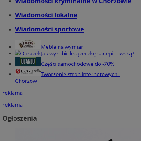
Wiadomości kryminalne w Chorzowie
Wiadomości lokalne
Wiadomości sportowe
Meble na wymiar
Jak wyrobić książeczkę sanepidowską?
Części samochodowe do -70%
Tworzenie stron internetowych -
Chorzów
reklama
reklama
Ogłoszenia