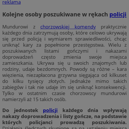
reklama
Kolejne osoby poszukiwane w rękach
policji
Mundurowi z
chorzowskiej komendy
praktycznie
każdego dnia zatrzymują osoby, które celowo ukrywają
się przed policją i wymiarem sprawiedliwości, chcąc
uniknąć kary za popełnione przestępstwa. Wielu z
poszukiwanych listami gończymi i nakazami
doprowadzeń często zmienia swoje miejsca
zamieszkania. Ukrywa się u swoich znajomych lub
rodziny, udaje bezdomnych. Powody są różne – kara
więzienia, niezapłacona grzywna sięgająca od kilkuset
do kilku tysięcy złotych. Jednakże mimo takich
zabiegów i tak nie udaje im się uniknąć konsekwencji.
Tylko w ostatnim czasie chorzowscy mundurowi
namierzyli aż 15 takich osób.
Do jednostek
policji
każdego dnia wpływają
nakazy doprowadzenia i listy gończe, na podstawie
których policjanci prowadzą poszukiwania.
Działania śledczych skupione są na ustaleniu miejsca