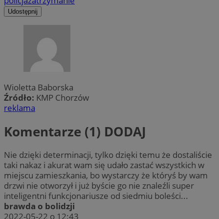
policja
zatrzymanie
Udostępnij
Wioletta Baborska
Źródło:
KMP Chorzów
reklama
Komentarze (1)
DODAJ
Nie dzięki determinacji, tylko dzięki temu że dostaliście
taki nakaz i akurat wam się udało zastać wszystkich w
miejscu zamieszkania, bo wystarczy że któryś by wam
drzwi nie otworzył i już byście go nie znaleźli super
inteligentni funkcjonariusze od siedmiu boleści...
brawda o bolidzji
2022-05-22 o 12:43