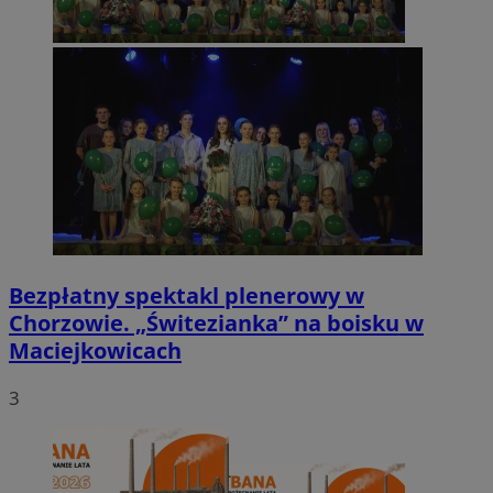
Bezpłatny spektakl plenerowy w
Chorzowie. „Świtezianka” na boisku w
Maciejkowicach
3