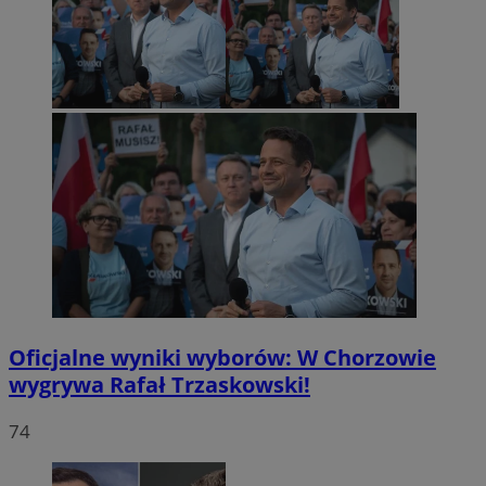
Oficjalne wyniki wyborów: W Chorzowie
wygrywa Rafał Trzaskowski!
74