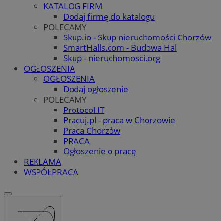
KATALOG FIRM
Dodaj firmę do katalogu
POLECAMY
Skup.io - Skup nieruchomości Chorzów
SmartHalls.com - Budowa Hal
Skup - nieruchomosci.org
OGŁOSZENIA
OGŁOSZENIA
Dodaj ogłoszenie
POLECAMY
Protocol IT
Pracuj.pl - praca w Chorzowie
Praca Chorzów
PRACA
Ogłoszenie o pracę
REKLAMA
WSPÓŁPRACA