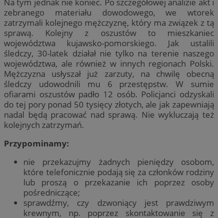
Na tym jednak nie koniec. Po szczegółowej analizie akt i
zebranego materiału dowodowego, we wtorek
zatrzymali kolejnego mężczyznę, który ma związek z tą
sprawą. Kolejny z oszustów to mieszkaniec
województwa kujawsko-pomorskiego. Jak ustalili
śledczy, 30-latek działał nie tylko na terenie naszego
województwa, ale również w innych regionach Polski.
Mężczyzna usłyszał już zarzuty, na chwilę obecną
śledczy udowodnili mu 6 przestępstw. W sumie
ofiarami oszustów padło 12 osób. Policjanci odzyskali
do tej pory ponad 50 tysięcy złotych, ale jak zapewniają
nadal będą pracować nad sprawą. Nie wykluczają też
kolejnych zatrzymań.
Przypominamy:
nie przekazujmy żadnych pieniędzy osobom,
które telefonicznie podają się za członków rodziny
lub proszą o przekazanie ich poprzez osoby
pośredniczące;
sprawdźmy, czy dzwoniący jest prawdziwym
krewnym, np. poprzez skontaktowanie się z