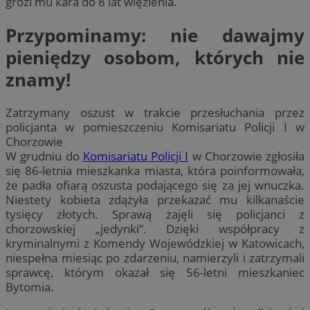
grozi mu kara do 8 lat więzienia.
Przypominamy: nie dawajmy
pieniędzy osobom, których nie
znamy!
Zatrzymany oszust w trakcie przesłuchania przez
policjanta w pomieszczeniu Komisariatu Policji I w
Chorzowie
W grudniu do
Komisariatu Policji I
w Chorzowie zgłosiła
się 86-letnia mieszkanka miasta, która poinformowała,
że padła ofiarą oszusta podającego się za jej wnuczka.
Niestety kobieta zdążyła przekazać mu kilkanaście
tysięcy złotych. Sprawą zajęli się policjanci z
chorzowskiej „jedynki”. Dzięki współpracy z
kryminalnymi z Komendy Wojewódzkiej w Katowicach,
niespełna miesiąc po zdarzeniu, namierzyli i zatrzymali
sprawcę, którym okazał się 56-letni mieszkaniec
Bytomia.