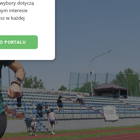
 wybory dotyczą
nym interesie
sz w każdej
DO PORTALU
esklasyfikowane
ane
owanie użytkownika i
j.