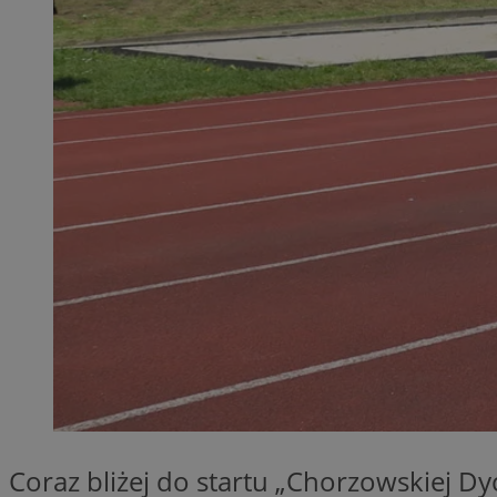
QeSessID
MvSessID
SessID
CookieScriptConse
__cf_bm
VISITOR_PRIVACY_
INGRESSCOOKIE
Coraz bliżej do startu „Chorzowskiej D