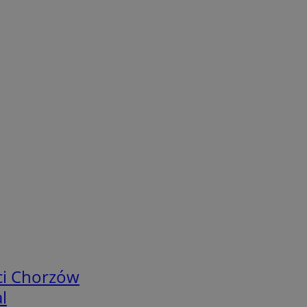
ci Chorzów
l