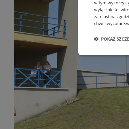
w tym wykorzysty
wyłącznie tej wi
zamiast na zgodz
chwili wycofać s
POKAŻ SZCZ
Niezbędne
Ni
Niezbędne pliki cook
zarządzanie kontem. 
Nazwa