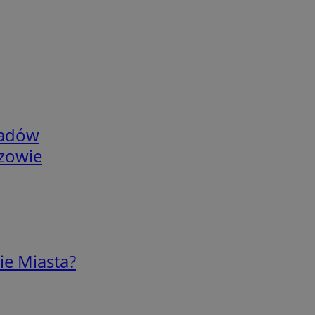
adów
rzowie
ie Miasta?