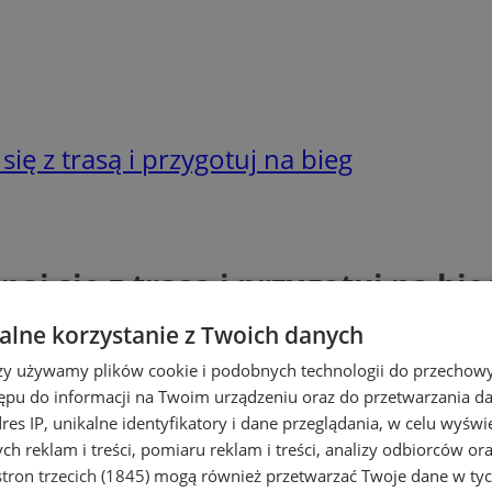
ę z trasą i przygotuj na bieg
j się z trasą i przygotuj na bie
lne korzystanie z Twoich danych
rzy używamy plików cookie i podobnych technologii do przechow
ępu do informacji na Twoim urządzeniu oraz do przetwarzania 
dres IP, unikalne identyfikatory i dane przeglądania, w celu wyświ
h reklam i treści, pomiaru reklam i treści, analizy odbiorców or
tron trzecich (1845)
mogą również przetwarzać Twoje dane w tych