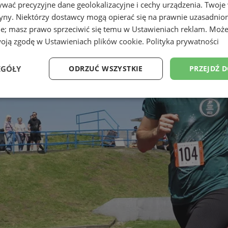
wać precyzyjne dane geolokalizacyjne i cechy urządzenia. Twoje
tryny. Niektórzy dostawcy mogą opierać się na prawnie uzasadnio
ie; masz prawo sprzeciwić się temu w
Ustawieniach reklam
. Może
woją zgodę w
Ustawieniach plików cookie
.
Polityka prywatności
EGÓŁY
ODRZUĆ WSZYSTKIE
PRZEJDŹ 
Wydajność
Targetowanie
Funkcjonalność
Ni
ezbędne
Wydajność
Targetowanie
Funkcjonalność
Niesklasyfikow
ie umożliwiają korzystanie z podstawowych funkcji strony internetowej, takich jak log
Bez niezbędnych plików cookie nie można prawidłowo korzystać ze strony internetowe
Okres
Provider
/
Domena
Opis
przechowywania