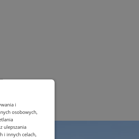
g
ywania i
danych osobowych,
etlania
az ulepszania
 i innych celach,