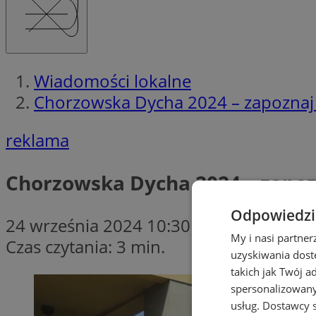
Wiadomości lokalne
Chorzowska Dycha 2024 – zapoznaj si
reklama
Chorzowska Dycha 2024 – zapozna
Odpowiedzia
24 września 2024 10:30
My i nasi partne
Czas czytania: 3 min.
uzyskiwania dost
takich jak Twój a
spersonalizowanyc
usług.
Dostawcy s