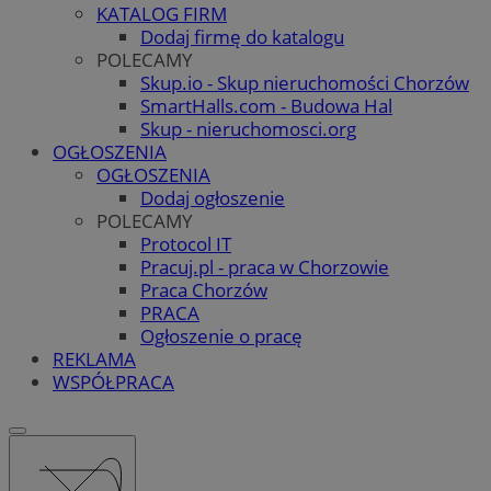
KATALOG FIRM
Dodaj firmę do katalogu
POLECAMY
Skup.io - Skup nieruchomości Chorzów
SmartHalls.com - Budowa Hal
Skup - nieruchomosci.org
OGŁOSZENIA
OGŁOSZENIA
Dodaj ogłoszenie
POLECAMY
Protocol IT
Pracuj.pl - praca w Chorzowie
Praca Chorzów
PRACA
Ogłoszenie o pracę
REKLAMA
WSPÓŁPRACA