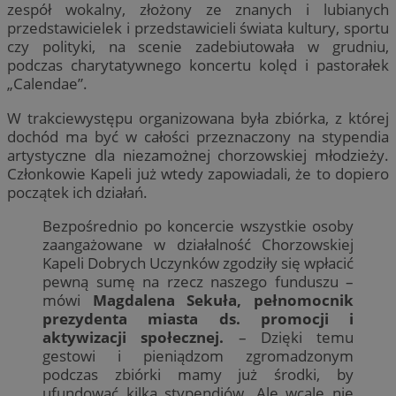
zespół wokalny, złożony ze znanych i lubianych
przedstawicielek i przedstawicieli świata kultury, sportu
czy polityki, na scenie zadebiutowała w grudniu,
podczas charytatywnego koncertu kolęd i pastorałek
„Calendae”.
W trakciewystępu organizowana była zbiórka, z której
dochód ma być w całości przeznaczony na stypendia
artystyczne dla niezamożnej chorzowskiej młodzieży.
Członkowie Kapeli już wtedy zapowiadali, że to dopiero
początek ich działań.
Bezpośrednio po koncercie wszystkie osoby
zaangażowane w działalność Chorzowskiej
Kapeli Dobrych Uczynków zgodziły się wpłacić
pewną sumę na rzecz naszego funduszu –
mówi
Magdalena Sekuła, pełnomocnik
prezydenta miasta ds. promocji i
aktywizacji społecznej.
– Dzięki temu
gestowi i pieniądzom zgromadzonym
podczas zbiórki mamy już środki, by
ufundować kilka stypendiów. Ale wcale nie