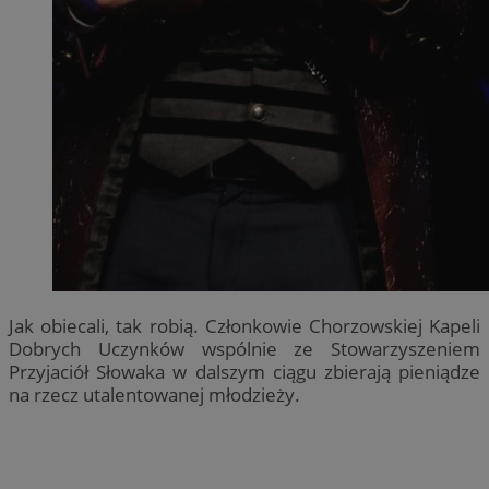
Jak obiecali, tak robią. Członkowie Chorzowskiej Kapeli
Dobrych Uczynków wspólnie ze Stowarzyszeniem
Przyjaciół Słowaka w dalszym ciągu zbierają pieniądze
na rzecz utalentowanej młodzieży.