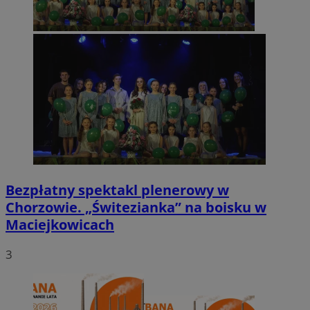
Bezpłatny spektakl plenerowy w
Chorzowie. „Świtezianka” na boisku w
Maciejkowicach
3