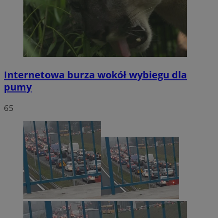
Internetowa burza wokół wybiegu dla
pumy
65