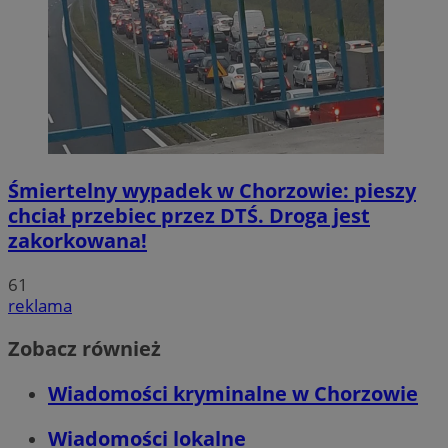
Śmiertelny wypadek w Chorzowie: pieszy
chciał przebiec przez DTŚ. Droga jest
zakorkowana!
61
reklama
Zobacz również
Wiadomości kryminalne w Chorzowie
Wiadomości lokalne