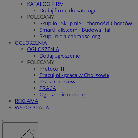
KATALOG FIRM
Dodaj firmę do katalogu
POLECAMY
Skup.io - Skup nieruchomości Chorzów
SmartHalls.com - Budowa Hal
Skup - nieruchomosci.org
OGŁOSZENIA
OGŁOSZENIA
Dodaj ogłoszenie
POLECAMY
Protocol IT
Pracuj.pl - praca w Chorzowie
Praca Chorzów
PRACA
Ogłoszenie o pracę
REKLAMA
WSPÓŁPRACA