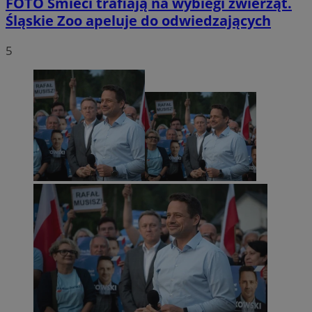
FOTO
Śmieci trafiają na wybiegi zwierząt.
Śląskie Zoo apeluje do odwiedzających
5