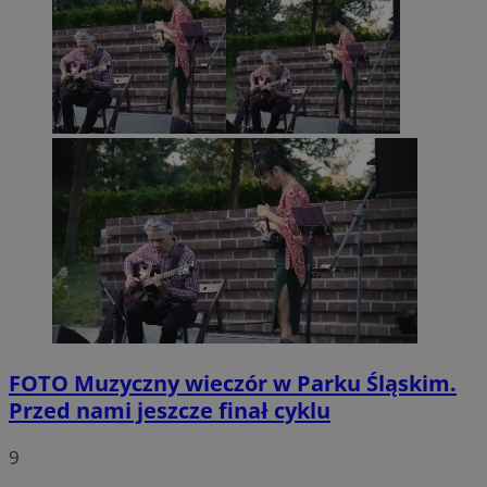
FOTO
Muzyczny wieczór w Parku Śląskim.
Przed nami jeszcze finał cyklu
9